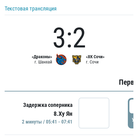
Текстовая трансляция
3:2
«Драконы»
«ХК Сочи»
г. Шанхай
г. Сочи
Первы
0
Задержка соперника
8.Ху Ян
УД
2 минуты / 05:41 - 07:41