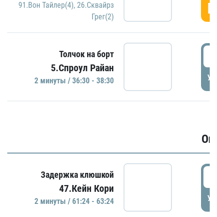
Г
91.Вон Тайлер(4)
,
26.Сквайрз
Грег(2)
3
Толчок на борт
5.Спроул Райан
УД
2 минуты / 36:30 - 38:30
Ов
6
Задержка клюшкой
47.Кейн Кори
УД
2 минуты / 61:24 - 63:24