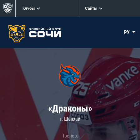
Клубы
Сайты
РУ
«Драконы»
г. Шанхай
Тренер: