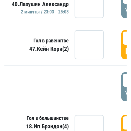
40.Лазушин Александр
УД
2 минуты / 23:03 - 25:03
2
Гол в равенстве
47.Кейн Кори(2)
Г
3
УД
Гол в большинстве
3
18.Ип Брэндон(4)