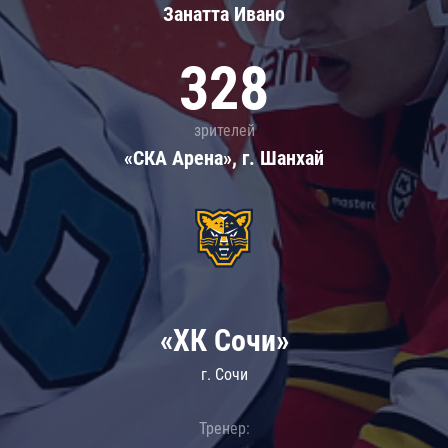
Занатта Иванo
328
зрителей
«СКА Арена», г. Шанхай
«ХК Сочи»
г. Сочи
Тренер: