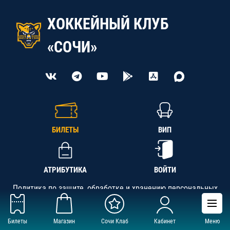
ХОККЕЙНЫЙ КЛУБ
«СОЧИ»
БИЛЕТЫ
ВИП
АТРИБУТИКА
ВОЙТИ
Политика по защите, обработке и хранению персональных
данных
Билеты
Магазин
Сочи Клаб
Кабинет
Меню
АНО «СК «Кубань-Регион», ОГРН 1142300002349,