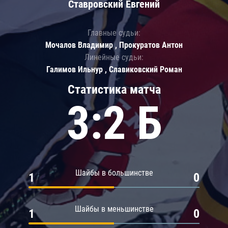
Ставровский Евгений
Главные судьи:
Мочалов Владимир , Прокуратов Антон
Линейные судьи:
Галимов Ильнур , Славиковский Роман
Статистика матча
3:2 Б
Шайбы в большинстве
1
0
Шайбы в меньшинстве
1
0