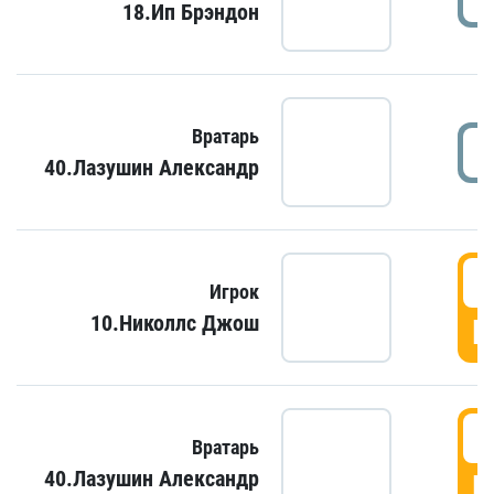
18.Ип Брэндон
Вратарь
40.Лазушин Александр
Игрок
10.Николлс Джош
Г
Вратарь
40.Лазушин Александр
Г