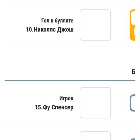
6
Гол в буллите
10.Николлс Джош
Г
Бу
Игрок
15.Фу Спенсер