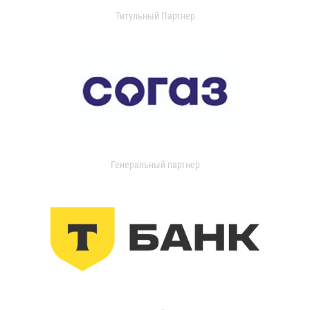
Титульный Партнер
Генеральный партнер