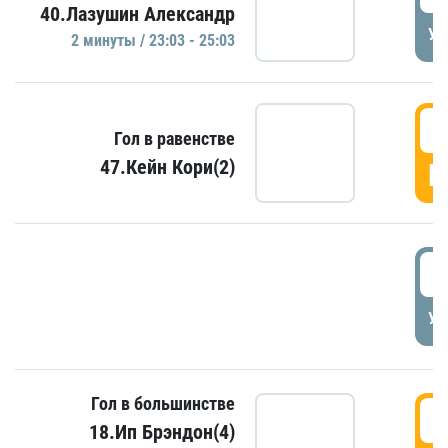
40.Лазушин Александр
УД
2 минуты / 23:03 - 25:03
2
Гол в равенстве
47.Кейн Кори(2)
Г
3
УД
Гол в большинстве
3
18.Ип Брэндон(4)