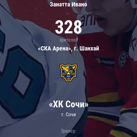
Занатта Иванo
328
зрителей
«СКА Арена», г. Шанхай
«ХК Сочи»
г. Сочи
Тренер: