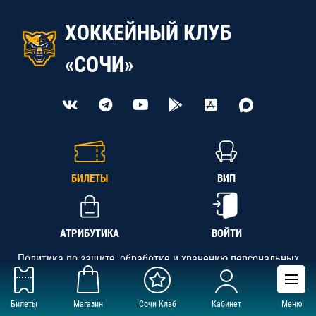
ХОККЕЙНЫЙ КЛУБ
«СОЧИ»
БИЛЕТЫ
ВИП
АТРИБУТИКА
ВОЙТИ
Политика по защите, обработке и хранению персональных
данных
Билеты
Магазин
Сочи Клаб
Кабинет
Меню
АНО «СК «Кубань-Регион», ОГРН 1142300002349,