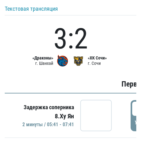
Текстовая трансляция
3:2
«Драконы»
«ХК Сочи»
г. Шанхай
г. Сочи
Первы
0
Задержка соперника
8.Ху Ян
УД
2 минуты / 05:41 - 07:41