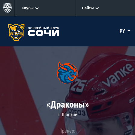
Клубы
Сайты
РУ
«Драконы»
г. Шанхай
Тренер: