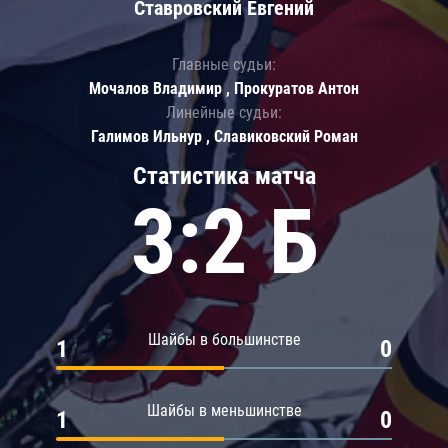
Ставровский Евгений
Главные судьи:
Мочалов Владимир , Прокуратов Антон
Линейные судьи:
Галимов Ильнур , Славиковский Роман
Статистика матча
3:2 Б
Шайбы в большинстве
1
0
Шайбы в меньшинстве
1
0