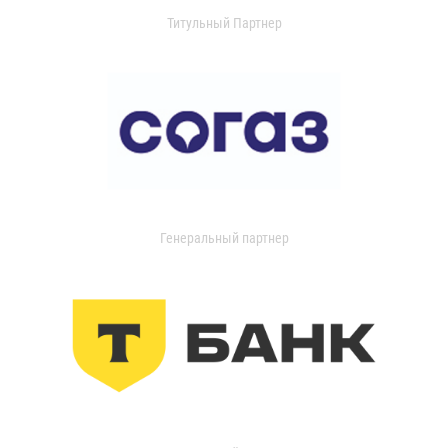
Титульный Партнер
Генеральный партнер