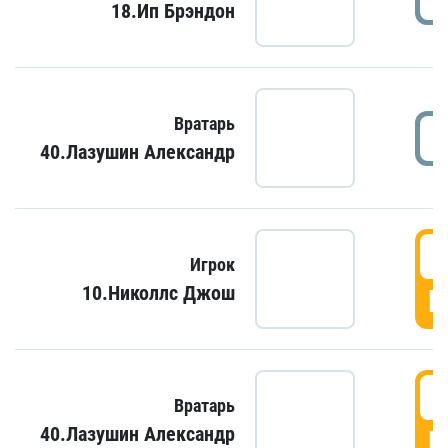
18.Ип Брэндон
Вратарь
40.Лазушин Александр
Игрок
10.Николлс Джош
Г
Вратарь
40.Лазушин Александр
Г