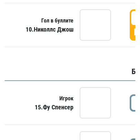
6
Гол в буллите
10.Николлс Джош
Г
Бу
Игрок
15.Фу Спенсер