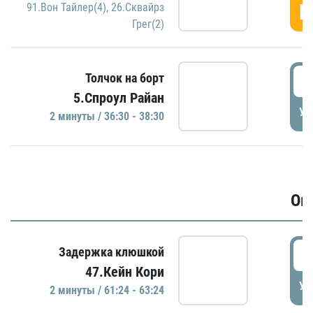
Г
91.Вон Тайлер(4)
,
26.Сквайрз
Грег(2)
3
Толчок на борт
5.Спроул Райан
УД
2 минуты / 36:30 - 38:30
Ов
6
Задержка клюшкой
47.Кейн Кори
УД
2 минуты / 61:24 - 63:24