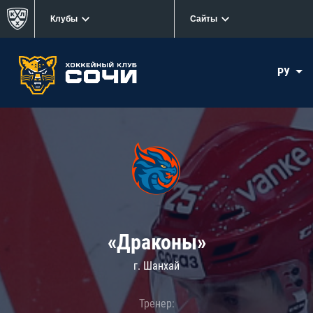
Клубы
Сайты
РУ
«Драконы»
г. Шанхай
Тренер: