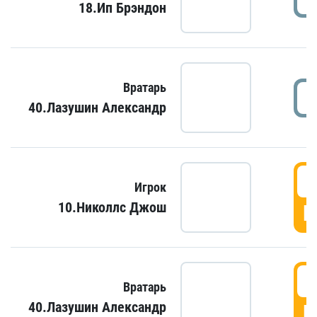
18.Ип Брэндон
Вратарь
40.Лазушин Александр
Игрок
10.Николлс Джош
Г
Вратарь
40.Лазушин Александр
Г