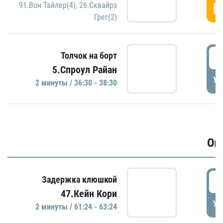
Г
91.Вон Тайлер(4)
,
26.Сквайрз
Грег(2)
3
Толчок на борт
5.Спроул Райан
УД
2 минуты / 36:30 - 38:30
Ов
6
Задержка клюшкой
47.Кейн Кори
УД
2 минуты / 61:24 - 63:24