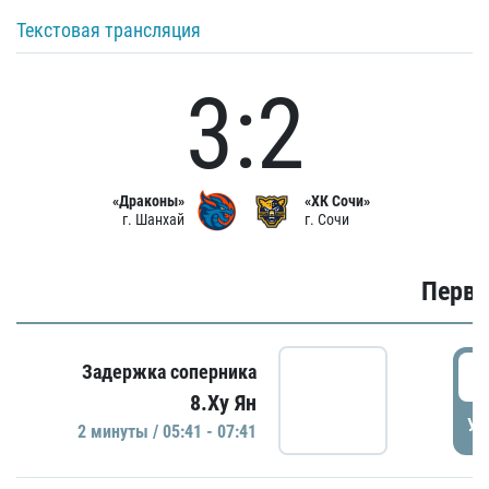
Текстовая трансляция
3:2
«Драконы»
«ХК Сочи»
г. Шанхай
г. Сочи
Первы
0
Задержка соперника
8.Ху Ян
УД
2 минуты / 05:41 - 07:41