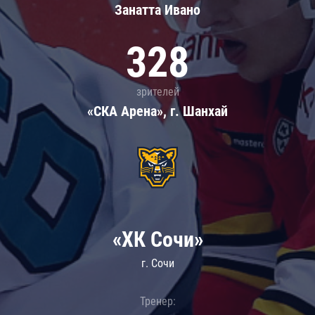
Занатта Иванo
328
зрителей
«СКА Арена», г. Шанхай
«ХК Сочи»
г. Сочи
Тренер: