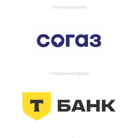
Титульный Партнер
Генеральный партнер