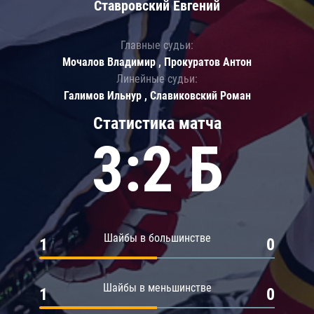
Ставровский Евгений
Главные судьи:
Мочалов Владимир , Прокуратов Антон
Линейные судьи:
Галимов Ильнур , Славиковский Роман
Статистика матча
3:2 Б
Шайбы в большинстве
1
0
Шайбы в меньшинстве
1
0