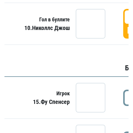
6
Гол в буллите
10.Николлс Джош
Г
Бу
Игрок
15.Фу Спенсер