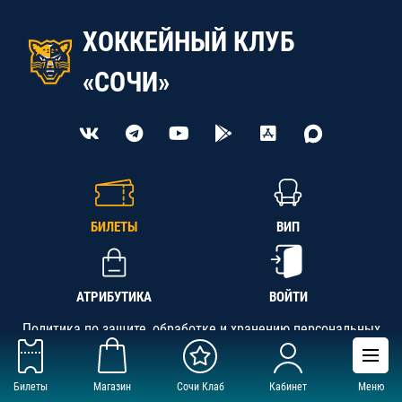
ХОККЕЙНЫЙ КЛУБ
«СОЧИ»
БИЛЕТЫ
ВИП
АТРИБУТИКА
ВОЙТИ
Политика по защите, обработке и хранению персональных
данных
Билеты
Магазин
Сочи Клаб
Кабинет
Меню
АНО «СК «Кубань-Регион», ОГРН 1142300002349,