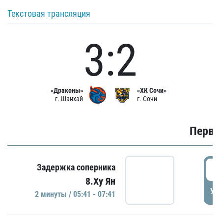
Текстовая трансляция
3:2
«Драконы»
«ХК Сочи»
г. Шанхай
г. Сочи
Первы
0
Задержка соперника
8.Ху Ян
УД
2 минуты / 05:41 - 07:41