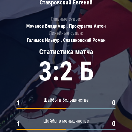
Ставровский Евгений
Главные судьи:
Мочалов Владимир , Прокуратов Антон
Линейные судьи:
Галимов Ильнур , Славиковский Роман
Статистика матча
3:2 Б
Шайбы в большинстве
1
0
Шайбы в меньшинстве
1
0