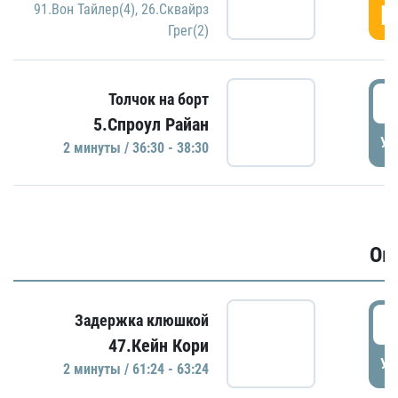
Г
91.Вон Тайлер(4)
,
26.Сквайрз
Грег(2)
3
Толчок на борт
5.Спроул Райан
УД
2 минуты / 36:30 - 38:30
Ов
6
Задержка клюшкой
47.Кейн Кори
УД
2 минуты / 61:24 - 63:24