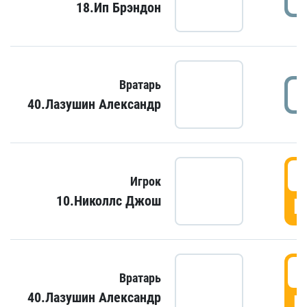
18.Ип Брэндон
Вратарь
40.Лазушин Александр
Игрок
10.Николлс Джош
Г
Вратарь
40.Лазушин Александр
Г