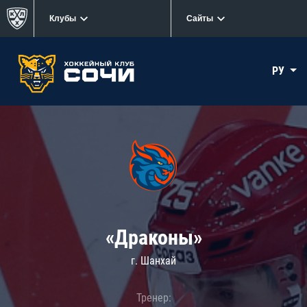
Клубы
Сайты
РУ
«Драконы»
г. Шанхай
Тренер: