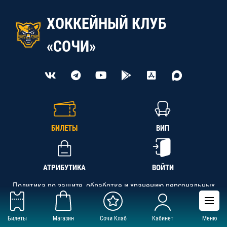
ХОККЕЙНЫЙ КЛУБ
«СОЧИ»
БИЛЕТЫ
ВИП
АТРИБУТИКА
ВОЙТИ
Политика по защите, обработке и хранению персональных
данных
Билеты
Магазин
Сочи Клаб
Кабинет
Меню
АНО «СК «Кубань-Регион», ОГРН 1142300002349,