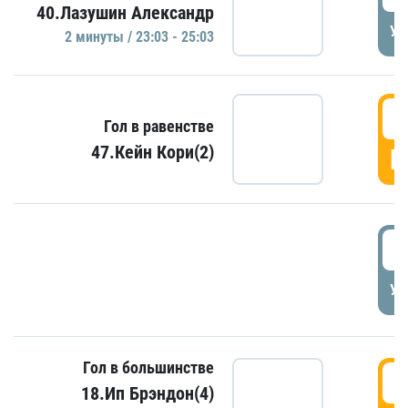
40.Лазушин Александр
УД
2 минуты / 23:03 - 25:03
2
Гол в равенстве
47.Кейн Кори(2)
Г
3
УД
Гол в большинстве
3
18.Ип Брэндон(4)