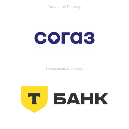
Титульный Партнер
Генеральный партнер