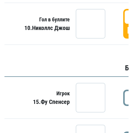
6
Гол в буллите
10.Николлс Джош
Г
Бу
Игрок
15.Фу Спенсер