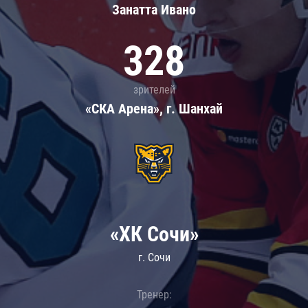
Занатта Иванo
328
зрителей
«СКА Арена», г. Шанхай
«ХК Сочи»
г. Сочи
Тренер: