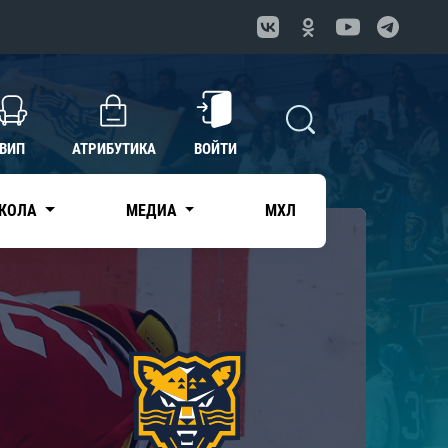
ВИП
АТРИБУТИКА
ВОЙТИ
КОЛА
МЕДИА
МХЛ