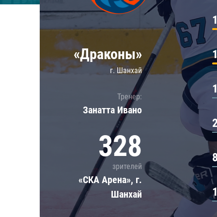
Локомотив
Северсталь
ЦСКА
«Драконы»
Шанхайские Драконы
г. Шанхай
Тренер:
Занатта Иванo
328
зрителей
«СКА Арена», г.
Шанхай