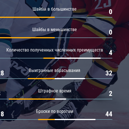
Амур
Шайбы в большинстве
1
0
Барыс
Салават Юлаев
Шайбы в меньшинстве
1
0
Сибирь
Количество полученных численных преимуществ
1
4
Выигранные вбрасывания
28
32
Штрафное время
8
2
Броски по воротам
18
44