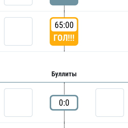
65:00
ГОЛ!!!
Буллиты
0:0