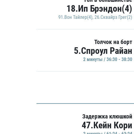
18.Ип Брэндон(4)
91.Вон Тайлер(4)
,
26.Сквайрз Грег(2)
Толчок на борт
5.Спроул Райан
2 минуты / 36:30 - 38:30
Задержка клюшкой
47.Кейн Кори
2 минуты / 61:24 - 63:24