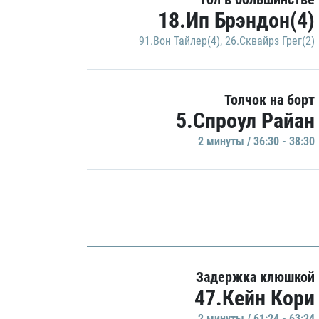
18.Ип Брэндон(4)
91.Вон Тайлер(4)
,
26.Сквайрз Грег(2)
Толчок на борт
5.Спроул Райан
2 минуты / 36:30 - 38:30
Задержка клюшкой
47.Кейн Кори
2 минуты / 61:24 - 63:24