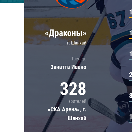
Локомотив
Северсталь
ЦСКА
«Драконы»
Шанхайские Драконы
г. Шанхай
Тренер:
Занатта Иванo
328
зрителей
«СКА Арена», г.
Шанхай