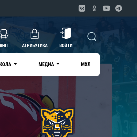
ВИП
АТРИБУТИКА
ВОЙТИ
КОЛА
МЕДИА
МХЛ