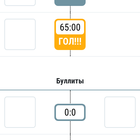
65:00
ГОЛ!!!
Буллиты
0:0