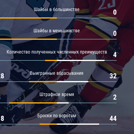
Амур
Шайбы в большинстве
1
0
Барыс
Салават Юлаев
Шайбы в меньшинстве
1
0
Сибирь
Количество полученных численных преимуществ
1
4
Выигранные вбрасывания
28
32
Штрафное время
8
2
Броски по воротам
18
44