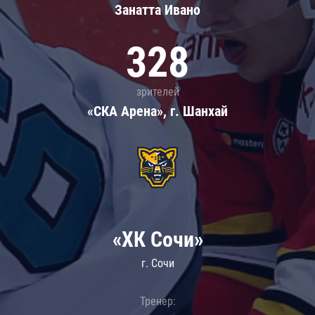
Занатта Иванo
328
зрителей
«СКА Арена», г. Шанхай
«ХК Сочи»
г. Сочи
Тренер: