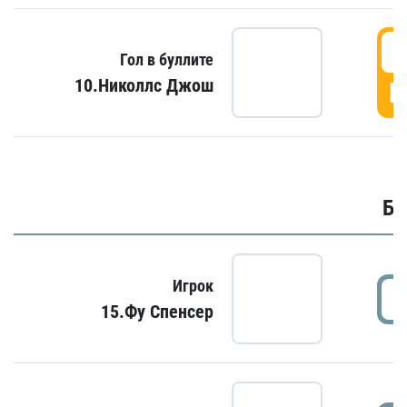
6
Гол в буллите
10.Николлс Джош
Г
Бу
Игрок
15.Фу Спенсер