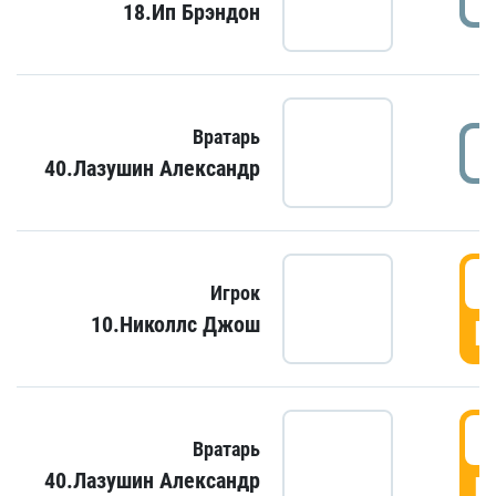
18.Ип Брэндон
Вратарь
40.Лазушин Александр
Игрок
10.Николлс Джош
Г
Вратарь
40.Лазушин Александр
Г