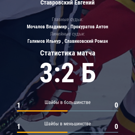
Ставровский Евгений
Главные судьи:
Мочалов Владимир , Прокуратов Антон
Линейные судьи:
Галимов Ильнур , Славиковский Роман
Статистика матча
3:2 Б
Шайбы в большинстве
1
0
Шайбы в меньшинстве
1
0