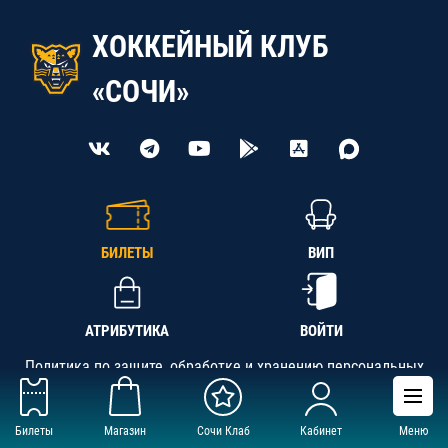
ХОККЕЙНЫЙ КЛУБ
«СОЧИ»
БИЛЕТЫ
ВИП
АТРИБУТИКА
ВОЙТИ
Политика по защите, обработке и хранению персональных
данных
Билеты
Магазин
Сочи Клаб
Кабинет
Меню
АНО «СК «Кубань-Регион», ОГРН 1142300002349,