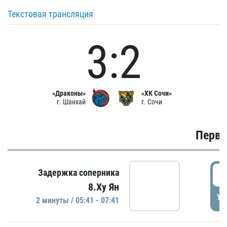
Текстовая трансляция
3:2
«Драконы»
«ХК Сочи»
г. Шанхай
г. Сочи
Первы
0
Задержка соперника
8.Ху Ян
УД
2 минуты / 05:41 - 07:41