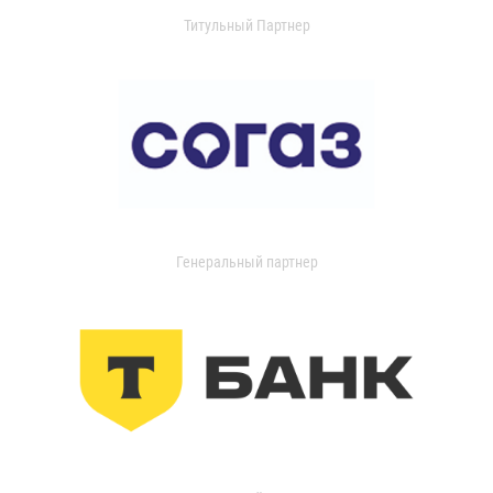
Титульный Партнер
Генеральный партнер