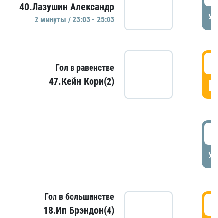
40.Лазушин Александр
УД
2 минуты / 23:03 - 25:03
2
Гол в равенстве
47.Кейн Кори(2)
Г
3
УД
Гол в большинстве
3
18.Ип Брэндон(4)