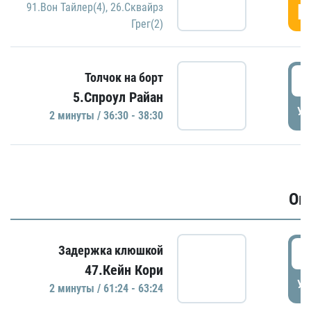
Г
91.Вон Тайлер(4)
,
26.Сквайрз
Грег(2)
3
Толчок на борт
5.Спроул Райан
УД
2 минуты / 36:30 - 38:30
Ов
6
Задержка клюшкой
47.Кейн Кори
УД
2 минуты / 61:24 - 63:24