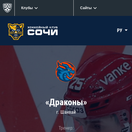
Клубы
Сайты
РУ
«Драконы»
г. Шанхай
Тренер: