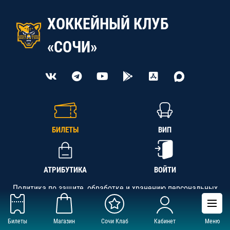
ХОККЕЙНЫЙ КЛУБ
«СОЧИ»
БИЛЕТЫ
ВИП
АТРИБУТИКА
ВОЙТИ
Политика по защите, обработке и хранению персональных
данных
Билеты
Магазин
Сочи Клаб
Кабинет
Меню
АНО «СК «Кубань-Регион», ОГРН 1142300002349,