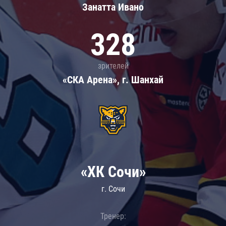
Занатта Иванo
328
зрителей
«СКА Арена», г. Шанхай
«ХК Сочи»
г. Сочи
Тренер: