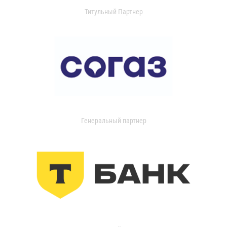
Титульный Партнер
Генеральный партнер