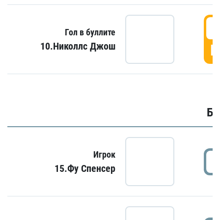
6
Гол в буллите
10.Николлс Джош
Г
Бу
Игрок
15.Фу Спенсер