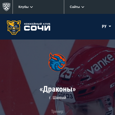
Клубы
Сайты
РУ
«Драконы»
г. Шанхай
Тренер: