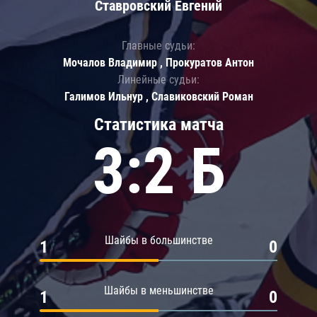
Ставровский Евгений
Главные судьи:
Мочалов Владимир , Прокуратов Антон
Линейные судьи:
Галимов Ильнур , Славиковский Роман
Статистика матча
3:2 Б
Шайбы в большинстве
1
0
Шайбы в меньшинстве
1
0