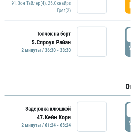
Г
91.Вон Тайлер(4)
,
26.Сквайрз
Грег(2)
3
Толчок на борт
5.Спроул Райан
УД
2 минуты / 36:30 - 38:30
Ов
6
Задержка клюшкой
47.Кейн Кори
УД
2 минуты / 61:24 - 63:24