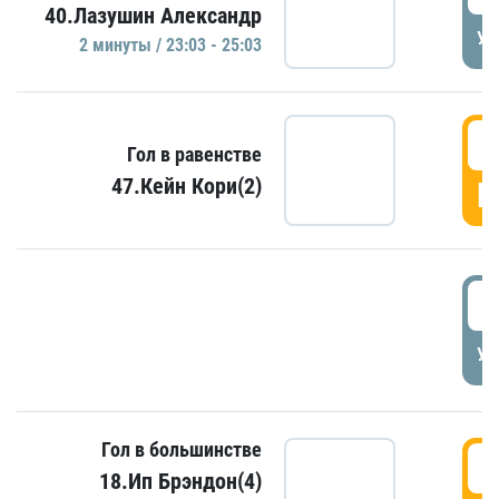
40.Лазушин Александр
УД
2 минуты / 23:03 - 25:03
2
Гол в равенстве
47.Кейн Кори(2)
Г
3
УД
Гол в большинстве
3
18.Ип Брэндон(4)