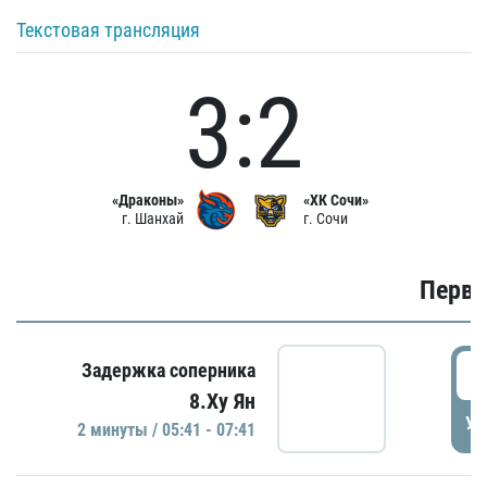
Текстовая трансляция
3:2
«Драконы»
«ХК Сочи»
г. Шанхай
г. Сочи
Первы
0
Задержка соперника
8.Ху Ян
УД
2 минуты / 05:41 - 07:41