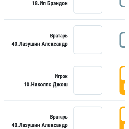
18.Ип Брэндон
Вратарь
40.Лазушин Александр
Игрок
10.Николлс Джош
Г
Вратарь
40.Лазушин Александр
Г