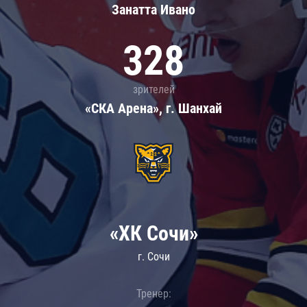
Занатта Иванo
328
зрителей
«СКА Арена», г. Шанхай
«ХК Сочи»
г. Сочи
Тренер: