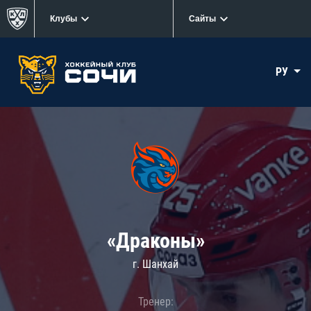
Клубы
Сайты
РУ
«Драконы»
г. Шанхай
Тренер: