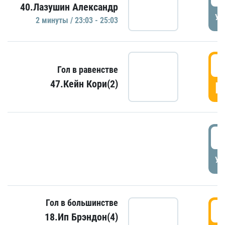
40.Лазушин Александр
УД
2 минуты / 23:03 - 25:03
2
Гол в равенстве
47.Кейн Кори(2)
Г
3
УД
Гол в большинстве
3
18.Ип Брэндон(4)