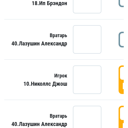
18.Ип Брэндон
Вратарь
40.Лазушин Александр
Игрок
10.Николлс Джош
Г
Вратарь
40.Лазушин Александр
Г