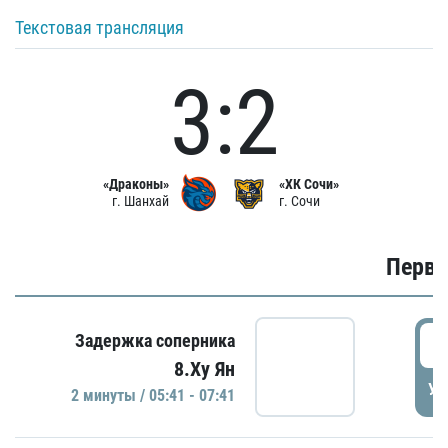
Текстовая трансляция
3:2
«Драконы»
«ХК Сочи»
г. Шанхай
г. Сочи
Первы
0
Задержка соперника
8.Ху Ян
УД
2 минуты / 05:41 - 07:41