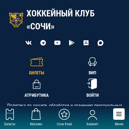
ХОККЕЙНЫЙ КЛУБ
«СОЧИ»
БИЛЕТЫ
ВИП
АТРИБУТИКА
ВОЙТИ
Политика по защите, обработке и хранению персональных
данных
Билеты
Магазин
Сочи Клаб
Кабинет
Меню
АНО «СК «Кубань-Регион», ОГРН 1142300002349,