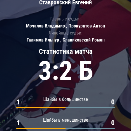
Ставровский Евгений
Главные судьи:
Мочалов Владимир , Прокуратов Антон
Линейные судьи:
Галимов Ильнур , Славиковский Роман
Статистика матча
3:2 Б
Шайбы в большинстве
1
0
Шайбы в меньшинстве
1
0