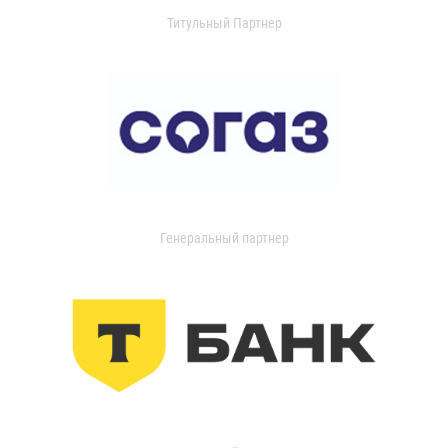
Титульный Партнер
Генеральный партнер