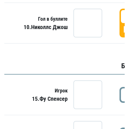
6
Гол в буллите
10.Николлс Джош
Г
Бу
Игрок
15.Фу Спенсер