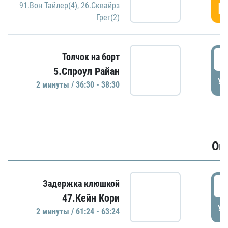
Г
91.Вон Тайлер(4)
,
26.Сквайрз
Грег(2)
3
Толчок на борт
5.Спроул Райан
УД
2 минуты / 36:30 - 38:30
Ов
6
Задержка клюшкой
47.Кейн Кори
УД
2 минуты / 61:24 - 63:24