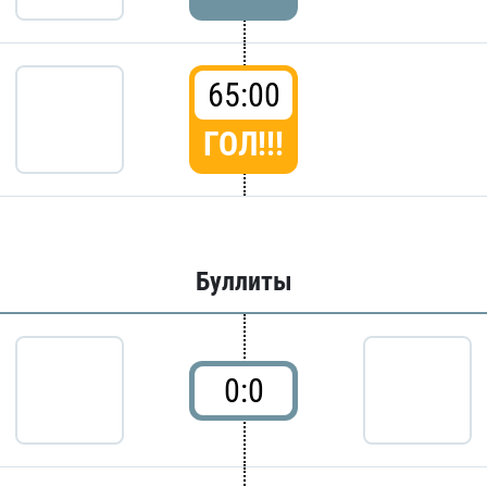
65:00
ГОЛ!!!
Буллиты
0:0