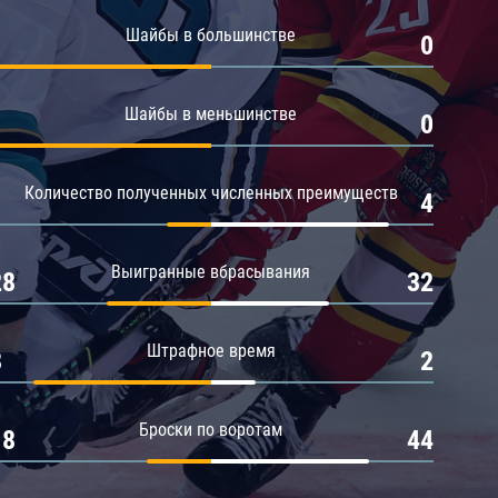
Амур
Шайбы в большинстве
1
0
Барыс
Салават Юлаев
Шайбы в меньшинстве
1
0
Сибирь
Количество полученных численных преимуществ
1
4
Выигранные вбрасывания
28
32
Штрафное время
8
2
Броски по воротам
18
44