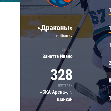
Локомотив
Северсталь
ЦСКА
«Драконы»
Шанхайские Драконы
г. Шанхай
Тренер:
Занатта Иванo
328
зрителей
«СКА Арена», г.
Шанхай