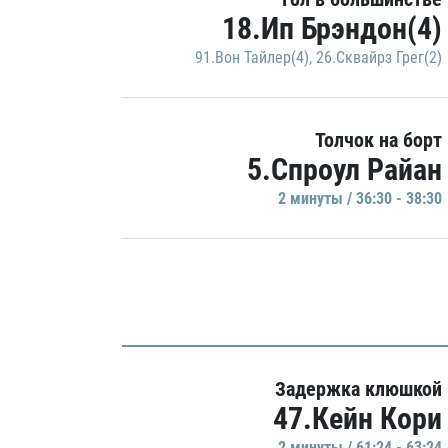
18.Ип Брэндон(4)
91.Вон Тайлер(4)
,
26.Сквайрз Грег(2)
Толчок на борт
5.Спроул Райан
2 минуты / 36:30 - 38:30
Задержка клюшкой
47.Кейн Кори
2 минуты / 61:24 - 63:24