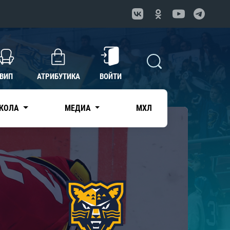
ВИП
АТРИБУТИКА
ВОЙТИ
КОЛА
МЕДИА
МХЛ