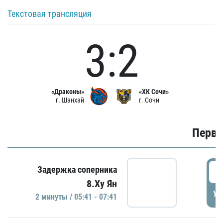
Текстовая трансляция
3:2
«Драконы»
«ХК Сочи»
г. Шанхай
г. Сочи
Первы
0
Задержка соперника
8.Ху Ян
УД
2 минуты / 05:41 - 07:41