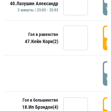
40.Лазушин Александр
УД
2 минуты / 23:03 - 25:03
2
Гол в равенстве
47.Кейн Кори(2)
Г
3
УД
Гол в большинстве
3
18.Ип Брэндон(4)