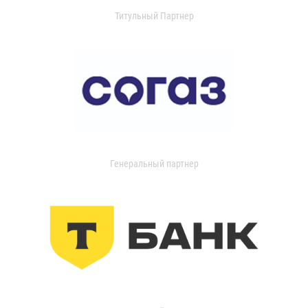
Титульный Партнер
Генеральный партнер