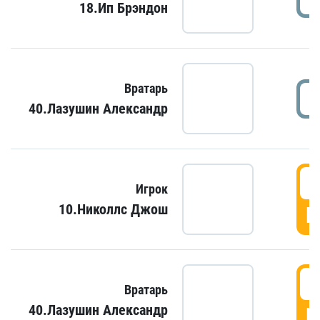
18.Ип Брэндон
Вратарь
40.Лазушин Александр
Игрок
10.Николлс Джош
Г
Вратарь
40.Лазушин Александр
Г