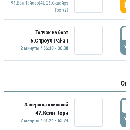
Г
91.Вон Тайлер(4)
,
26.Сквайрз
Грег(2)
3
Толчок на борт
5.Спроул Райан
УД
2 минуты / 36:30 - 38:30
Ов
6
Задержка клюшкой
47.Кейн Кори
УД
2 минуты / 61:24 - 63:24