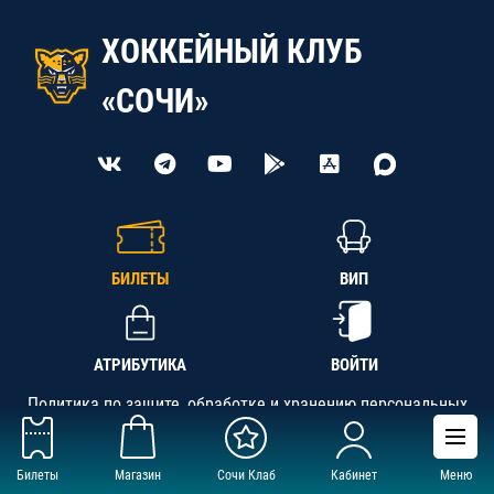
ХОККЕЙНЫЙ КЛУБ
«СОЧИ»
БИЛЕТЫ
ВИП
АТРИБУТИКА
ВОЙТИ
Политика по защите, обработке и хранению персональных
данных
Билеты
Магазин
Сочи Клаб
Кабинет
Меню
АНО «СК «Кубань-Регион», ОГРН 1142300002349,