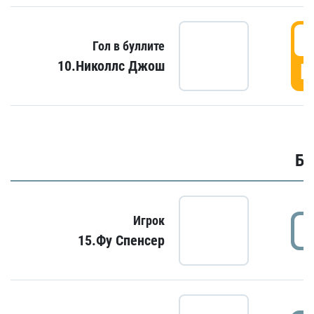
6
Гол в буллите
10.Николлс Джош
Г
Бу
Игрок
15.Фу Спенсер