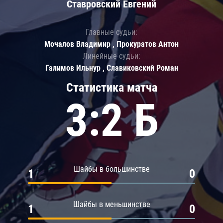
Ставровский Евгений
Главные судьи:
Мочалов Владимир , Прокуратов Антон
Линейные судьи:
Галимов Ильнур , Славиковский Роман
Статистика матча
3:2 Б
Шайбы в большинстве
1
0
Шайбы в меньшинстве
1
0