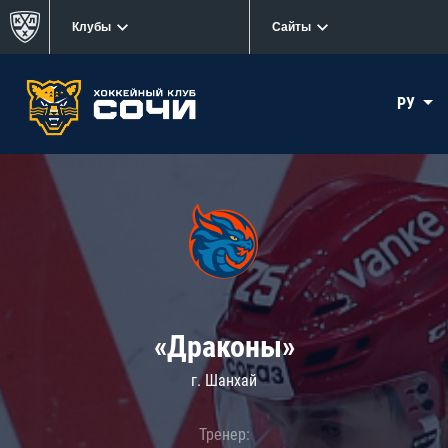
Клубы
Сайты
РУ
«Драконы»
г. Шанхай
Тренер: