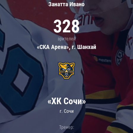
Занатта Иванo
328
зрителей
«СКА Арена», г. Шанхай
«ХК Сочи»
г. Сочи
Тренер: