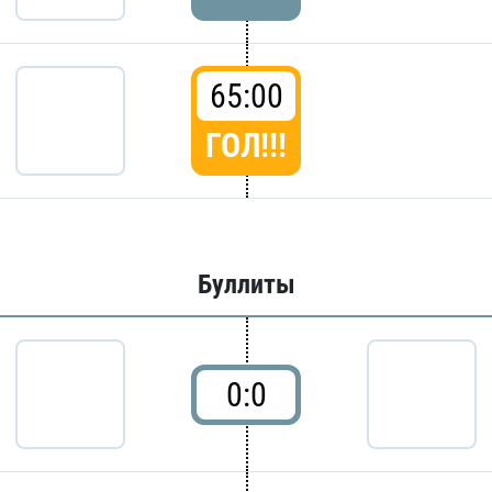
65:00
ГОЛ!!!
Буллиты
0:0