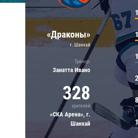
Локомотив
Северсталь
ЦСКА
«Драконы»
Шанхайские Драконы
г. Шанхай
Тренер:
Занатта Иванo
328
зрителей
«СКА Арена», г.
Шанхай