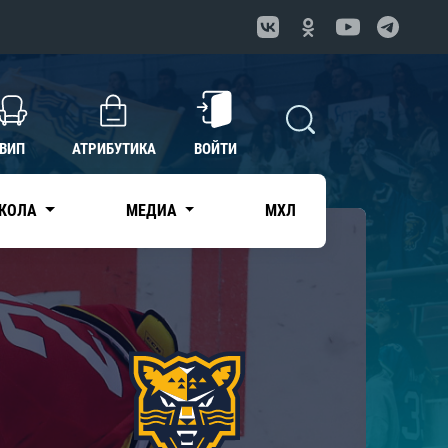
ВИП
АТРИБУТИКА
ВОЙТИ
КОЛА
МЕДИА
МХЛ