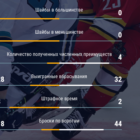
Амур
Шайбы в большинстве
1
0
Барыс
Салават Юлаев
Шайбы в меньшинстве
1
0
Сибирь
Количество полученных численных преимуществ
1
4
Выигранные вбрасывания
28
32
Штрафное время
8
2
Броски по воротам
18
44