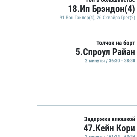
18.Ип Брэндон(4)
91.Вон Тайлер(4)
,
26.Сквайрз Грег(2)
Толчок на борт
5.Спроул Райан
2 минуты / 36:30 - 38:30
Задержка клюшкой
47.Кейн Кори
2 минуты / 61:24 - 63:24