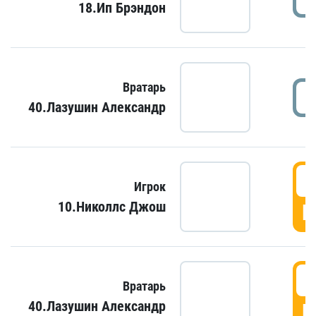
18.Ип Брэндон
Вратарь
40.Лазушин Александр
Игрок
10.Николлс Джош
Г
Вратарь
40.Лазушин Александр
Г