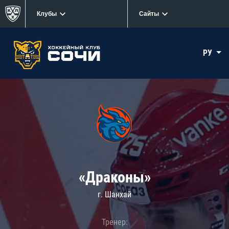
Клубы
Сайты
РУ
«Драконы»
г. Шанхай
Тренер: