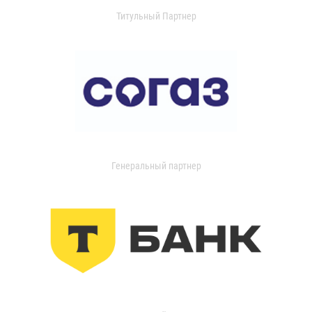
Титульный Партнер
Генеральный партнер