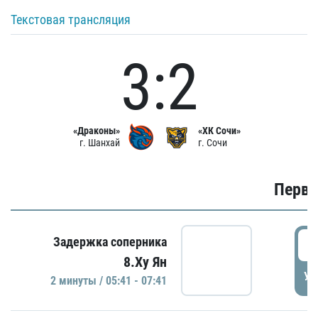
Текстовая трансляция
3:2
«Драконы»
«ХК Сочи»
г. Шанхай
г. Сочи
Первы
0
Задержка соперника
8.Ху Ян
УД
2 минуты / 05:41 - 07:41