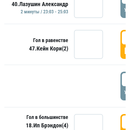
40.Лазушин Александр
УД
2 минуты / 23:03 - 25:03
2
Гол в равенстве
47.Кейн Кори(2)
Г
3
УД
Гол в большинстве
3
18.Ип Брэндон(4)