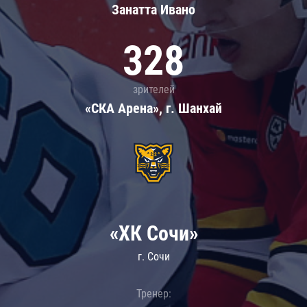
Занатта Иванo
328
зрителей
«СКА Арена», г. Шанхай
«ХК Сочи»
г. Сочи
Тренер: