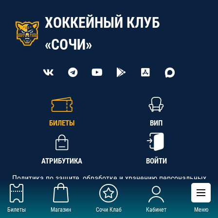
ХОККЕЙНЫЙ КЛУБ
«СОЧИ»
БИЛЕТЫ
ВИП
АТРИБУТИКА
ВОЙТИ
Политика по защите, обработке и хранению персональных
данных
Билеты
Магазин
Сочи Клаб
Кабинет
Меню
АНО «СК «Кубань-Регион», ОГРН 1142300002349,