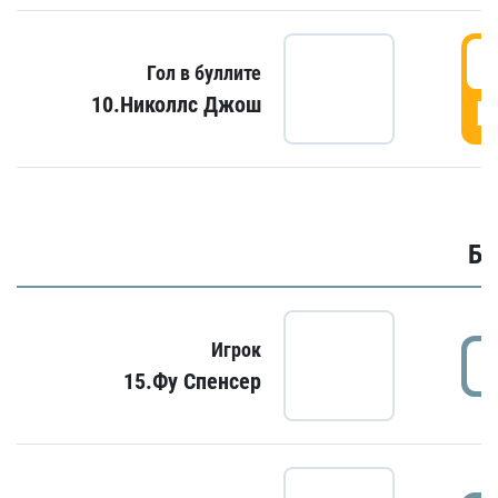
6
Гол в буллите
10.Николлс Джош
Г
Бу
Игрок
15.Фу Спенсер