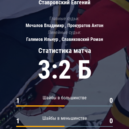
Ставровский Евгений
Главные судьи:
Мочалов Владимир , Прокуратов Антон
Линейные судьи:
Галимов Ильнур , Славиковский Роман
Статистика матча
3:2 Б
Шайбы в большинстве
1
0
Шайбы в меньшинстве
1
0