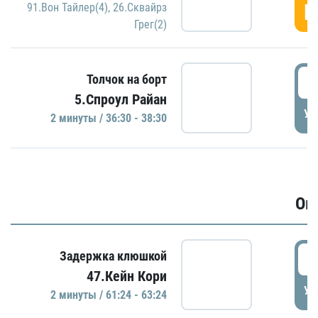
Г
91.Вон Тайлер(4)
,
26.Сквайрз
Грег(2)
3
Толчок на борт
5.Спроул Райан
УД
2 минуты / 36:30 - 38:30
Ов
6
Задержка клюшкой
47.Кейн Кори
УД
2 минуты / 61:24 - 63:24