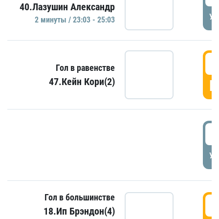
40.Лазушин Александр
УД
2 минуты / 23:03 - 25:03
2
Гол в равенстве
47.Кейн Кори(2)
Г
3
УД
Гол в большинстве
3
18.Ип Брэндон(4)