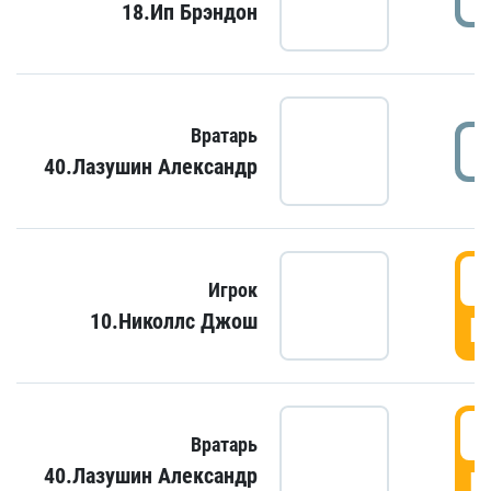
18.Ип Брэндон
Вратарь
40.Лазушин Александр
Игрок
10.Николлс Джош
Г
Вратарь
40.Лазушин Александр
Г