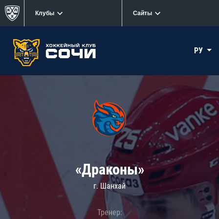
Клубы
Сайты
РУ
«Драконы»
г. Шанхай
Тренер: