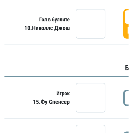
6
Гол в буллите
10.Николлс Джош
Г
Бу
Игрок
15.Фу Спенсер