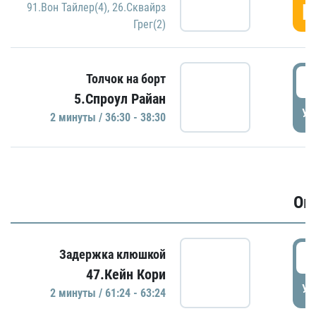
Г
91.Вон Тайлер(4)
,
26.Сквайрз
Грег(2)
3
Толчок на борт
5.Спроул Райан
УД
2 минуты / 36:30 - 38:30
Ов
6
Задержка клюшкой
47.Кейн Кори
УД
2 минуты / 61:24 - 63:24