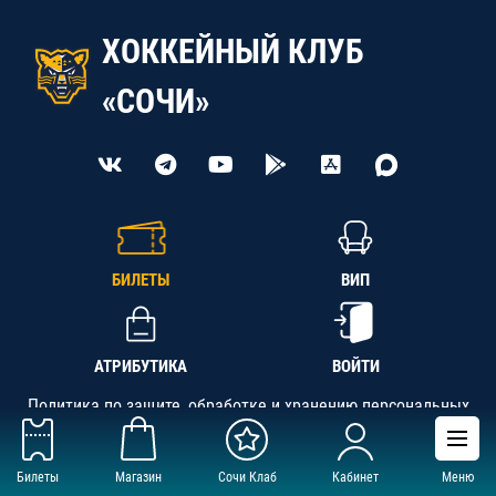
ХОККЕЙНЫЙ КЛУБ
«СОЧИ»
БИЛЕТЫ
ВИП
АТРИБУТИКА
ВОЙТИ
Политика по защите, обработке и хранению персональных
данных
Билеты
Магазин
Сочи Клаб
Кабинет
Меню
АНО «СК «Кубань-Регион», ОГРН 1142300002349,