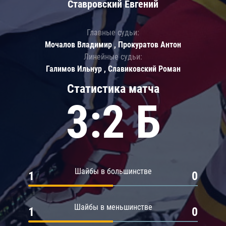
Ставровский Евгений
Главные судьи:
Мочалов Владимир , Прокуратов Антон
Линейные судьи:
Галимов Ильнур , Славиковский Роман
Статистика матча
3:2 Б
Шайбы в большинстве
1
0
Шайбы в меньшинстве
1
0