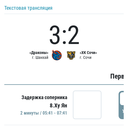
Текстовая трансляция
3:2
«Драконы»
«ХК Сочи»
г. Шанхай
г. Сочи
Первы
0
Задержка соперника
8.Ху Ян
УД
2 минуты / 05:41 - 07:41