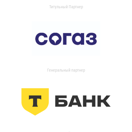
Титульный Партнер
Генеральный партнер