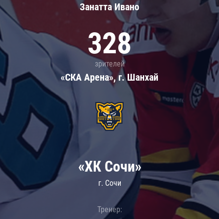
Занатта Иванo
328
зрителей
«СКА Арена», г. Шанхай
«ХК Сочи»
г. Сочи
Тренер: