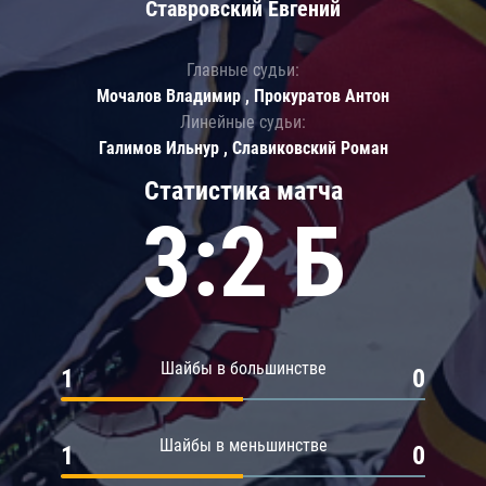
Ставровский Евгений
Главные судьи:
Мочалов Владимир , Прокуратов Антон
Линейные судьи:
Галимов Ильнур , Славиковский Роман
Статистика матча
3:2 Б
Шайбы в большинстве
1
0
Шайбы в меньшинстве
1
0