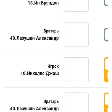
18.Ип Брэндон
Вратарь
40.Лазушин Александр
Игрок
10.Николлс Джош
Г
Вратарь
40.Лазушин Александр
Г