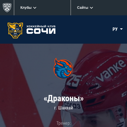
Клубы
Сайты
РУ
«Драконы»
г. Шанхай
Тренер: