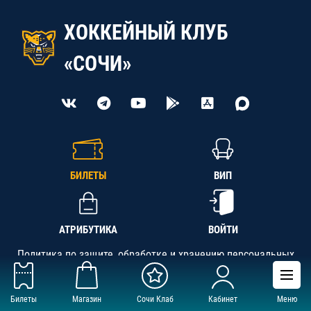
ХОККЕЙНЫЙ КЛУБ
«СОЧИ»
БИЛЕТЫ
ВИП
АТРИБУТИКА
ВОЙТИ
Политика по защите, обработке и хранению персональных
данных
Билеты
Магазин
Сочи Клаб
Кабинет
Меню
АНО «СК «Кубань-Регион», ОГРН 1142300002349,