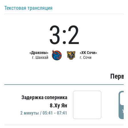
Текстовая трансляция
3:2
«Драконы»
«ХК Сочи»
г. Шанхай
г. Сочи
Первы
0
Задержка соперника
8.Ху Ян
УД
2 минуты / 05:41 - 07:41