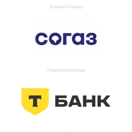
Титульный Партнер
Генеральный партнер