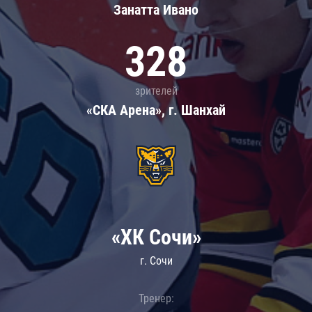
Занатта Иванo
328
зрителей
«СКА Арена», г. Шанхай
«ХК Сочи»
г. Сочи
Тренер: