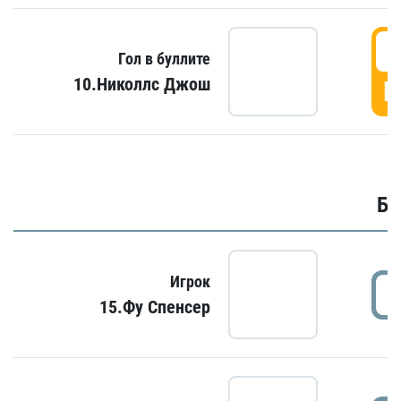
6
Гол в буллите
10.Николлс Джош
Г
Бу
Игрок
15.Фу Спенсер