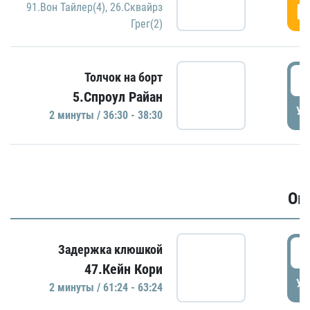
Г
91.Вон Тайлер(4)
,
26.Сквайрз
Грег(2)
3
Толчок на борт
5.Спроул Райан
УД
2 минуты / 36:30 - 38:30
Ов
6
Задержка клюшкой
47.Кейн Кори
УД
2 минуты / 61:24 - 63:24