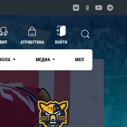
ВИП
АТРИБУТИКА
ВОЙТИ
КОЛА
МЕДИА
МХЛ