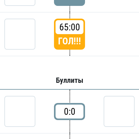
65:00
ГОЛ!!!
Буллиты
0:0