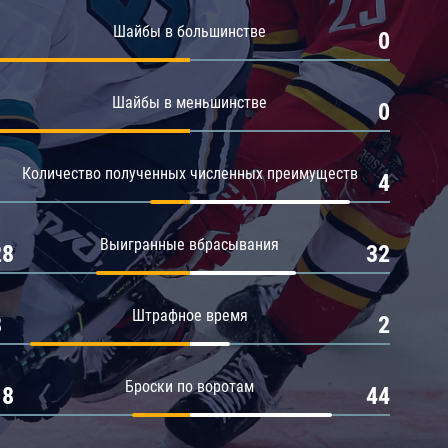
Амур
Шайбы в большинстве
1
0
Барыс
Салават Юлаев
Шайбы в меньшинстве
1
0
Сибирь
Количество полученных численных преимуществ
1
4
Выигранные вбрасывания
28
32
Штрафное время
8
2
Броски по воротам
18
44