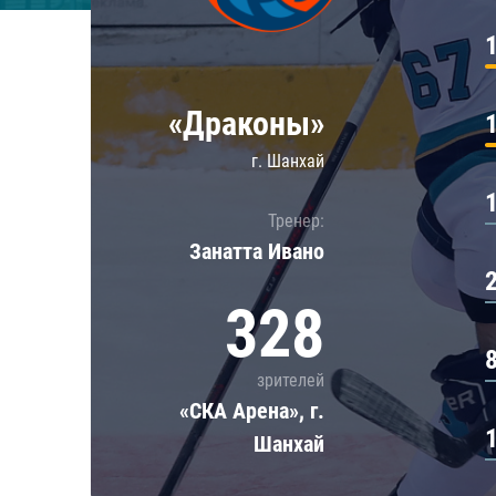
Локомотив
Северсталь
ЦСКА
«Драконы»
Шанхайские Драконы
г. Шанхай
Тренер:
Занатта Иванo
328
зрителей
«СКА Арена», г.
Шанхай