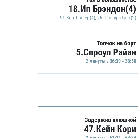
18.Ип Брэндон(4)
91.Вон Тайлер(4)
,
26.Сквайрз Грег(2)
Толчок на борт
5.Спроул Райан
2 минуты / 36:30 - 38:30
Задержка клюшкой
47.Кейн Кори
2 минуты / 61:24 - 63:24