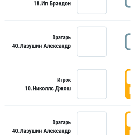
18.Ип Брэндон
Вратарь
40.Лазушин Александр
Игрок
10.Николлс Джош
Г
Вратарь
40.Лазушин Александр
Г