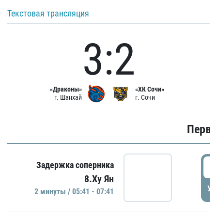
Текстовая трансляция
3:2
«Драконы»
«ХК Сочи»
г. Шанхай
г. Сочи
Первы
0
Задержка соперника
8.Ху Ян
УД
2 минуты / 05:41 - 07:41