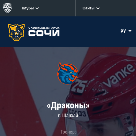
Клубы
Сайты
РУ
«Драконы»
г. Шанхай
Тренер: