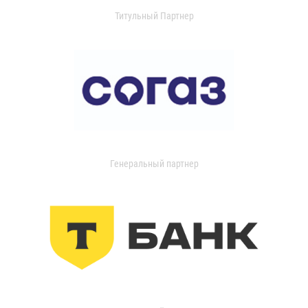
Титульный Партнер
Генеральный партнер