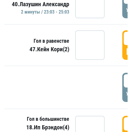
40.Лазушин Александр
УД
2 минуты / 23:03 - 25:03
2
Гол в равенстве
47.Кейн Кори(2)
Г
3
УД
Гол в большинстве
3
18.Ип Брэндон(4)