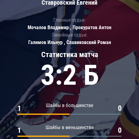
Ставровский Евгений
Главные судьи:
Мочалов Владимир , Прокуратов Антон
Линейные судьи:
Галимов Ильнур , Славиковский Роман
Статистика матча
3:2 Б
Шайбы в большинстве
1
0
Шайбы в меньшинстве
1
0