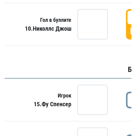
6
Гол в буллите
10.Николлс Джош
Г
Бу
Игрок
15.Фу Спенсер