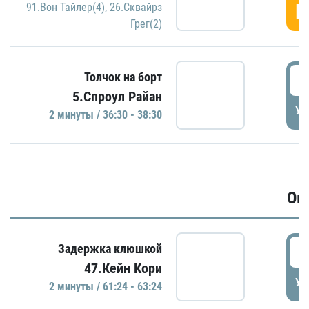
Г
91.Вон Тайлер(4)
,
26.Сквайрз
Грег(2)
3
Толчок на борт
5.Спроул Райан
УД
2 минуты / 36:30 - 38:30
Ов
6
Задержка клюшкой
47.Кейн Кори
УД
2 минуты / 61:24 - 63:24