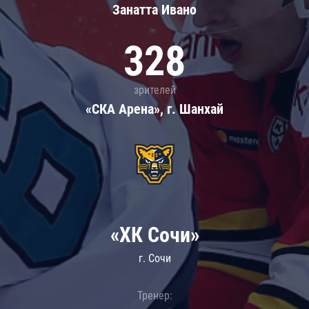
Занатта Иванo
328
зрителей
«СКА Арена», г. Шанхай
«ХК Сочи»
г. Сочи
Тренер: