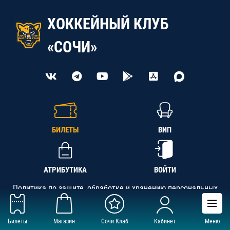
ХОККЕЙНЫЙ КЛУБ
«СОЧИ»
БИЛЕТЫ
ВИП
АТРИБУТИКА
ВОЙТИ
Политика по защите, обработке и хранению персональных
данных
Билеты
Магазин
Сочи Клаб
Кабинет
Меню
АНО «СК «Кубань-Регион», ОГРН 1142300002349,