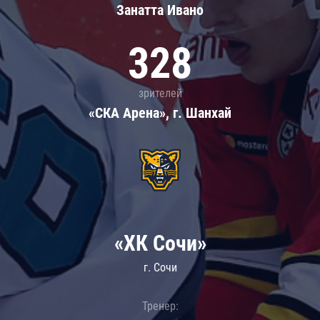
Занатта Иванo
328
зрителей
«СКА Арена», г. Шанхай
«ХК Сочи»
г. Сочи
Тренер: