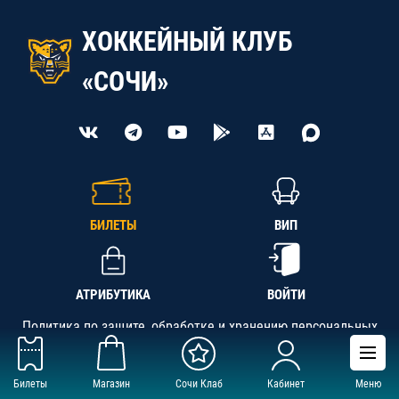
ХОККЕЙНЫЙ КЛУБ
«СОЧИ»
БИЛЕТЫ
ВИП
АТРИБУТИКА
ВОЙТИ
Политика по защите, обработке и хранению персональных
данных
Билеты
Магазин
Сочи Клаб
Кабинет
Меню
АНО «СК «Кубань-Регион», ОГРН 1142300002349,