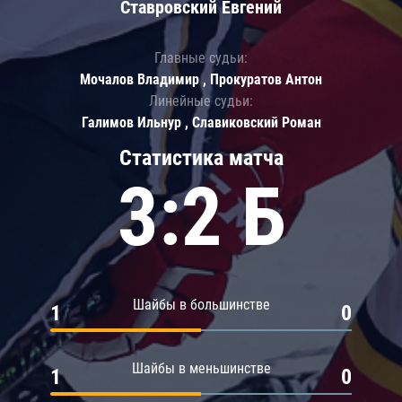
Ставровский Евгений
Главные судьи:
Мочалов Владимир , Прокуратов Антон
Линейные судьи:
Галимов Ильнур , Славиковский Роман
Статистика матча
3:2 Б
Шайбы в большинстве
1
0
Шайбы в меньшинстве
1
0