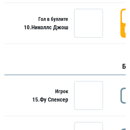
6
Гол в буллите
10.Николлс Джош
Г
Бу
Игрок
15.Фу Спенсер