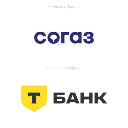
Титульный Партнер
Генеральный партнер