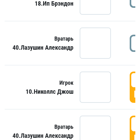
18.Ип Брэндон
Вратарь
40.Лазушин Александр
Игрок
10.Николлс Джош
Г
Вратарь
40.Лазушин Александр
Г