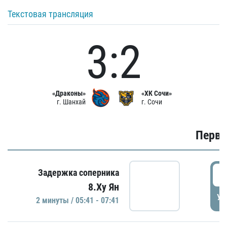
Текстовая трансляция
3:2
«Драконы»
«ХК Сочи»
г. Шанхай
г. Сочи
Первы
0
Задержка соперника
8.Ху Ян
УД
2 минуты / 05:41 - 07:41