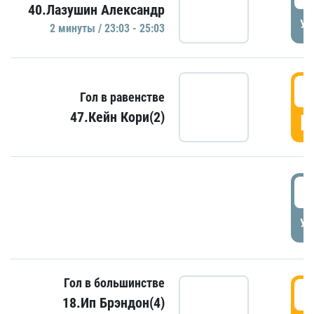
40.Лазушин Александр
УД
2 минуты / 23:03 - 25:03
2
Гол в равенстве
47.Кейн Кори(2)
Г
3
УД
Гол в большинстве
3
18.Ип Брэндон(4)