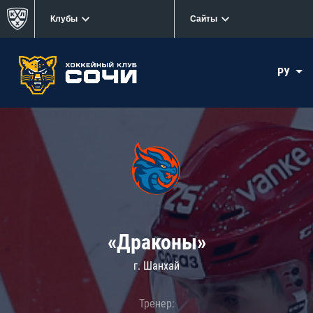
Клубы
Сайты
РУ
«Драконы»
г. Шанхай
Тренер: