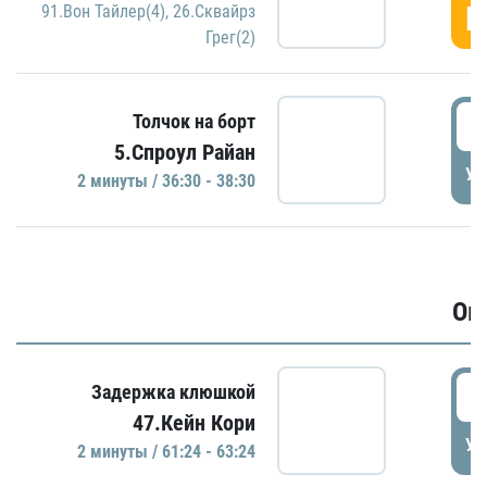
Г
91.Вон Тайлер(4)
,
26.Сквайрз
Грег(2)
3
Толчок на борт
5.Спроул Райан
УД
2 минуты / 36:30 - 38:30
Ов
6
Задержка клюшкой
47.Кейн Кори
УД
2 минуты / 61:24 - 63:24