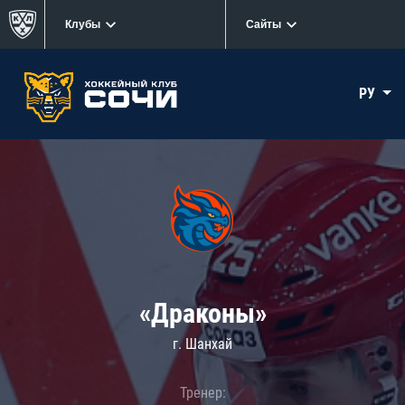
Клубы
Сайты
РУ
«Драконы»
г. Шанхай
Тренер: