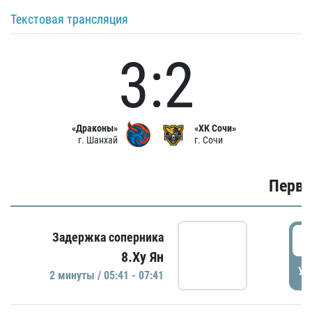
Текстовая трансляция
3:2
«Драконы»
«ХК Сочи»
г. Шанхай
г. Сочи
Первы
0
Задержка соперника
8.Ху Ян
УД
2 минуты / 05:41 - 07:41