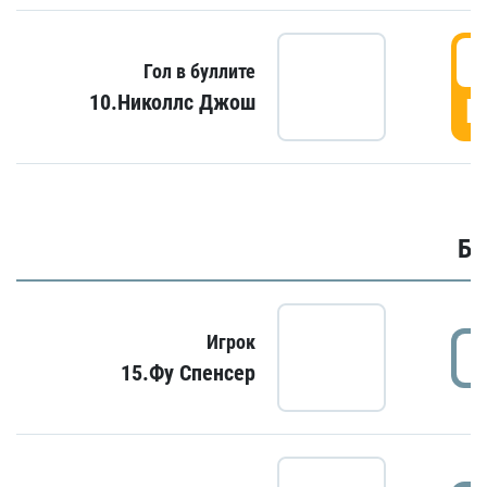
6
Гол в буллите
10.Николлс Джош
Г
Бу
Игрок
15.Фу Спенсер