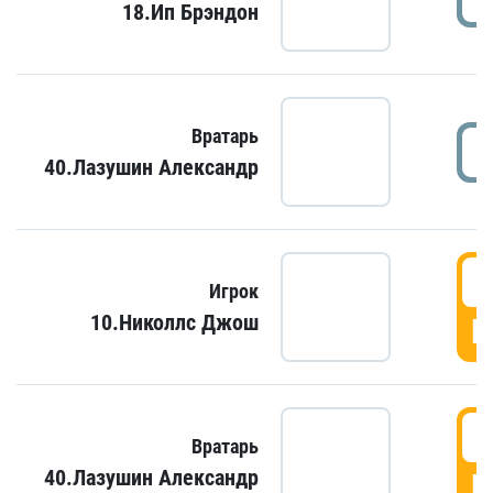
18.Ип Брэндон
Вратарь
40.Лазушин Александр
Игрок
10.Николлс Джош
Г
Вратарь
40.Лазушин Александр
Г