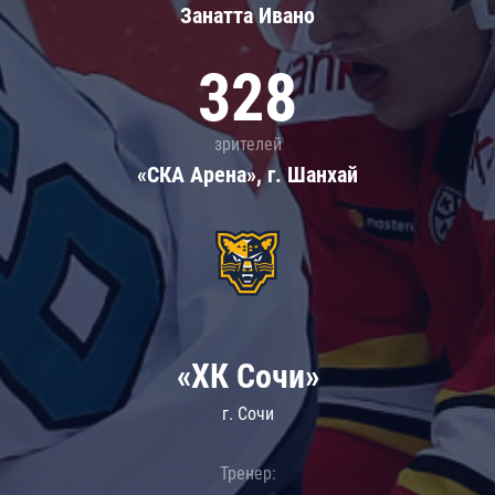
Занатта Иванo
328
зрителей
«СКА Арена», г. Шанхай
«ХК Сочи»
г. Сочи
Тренер: