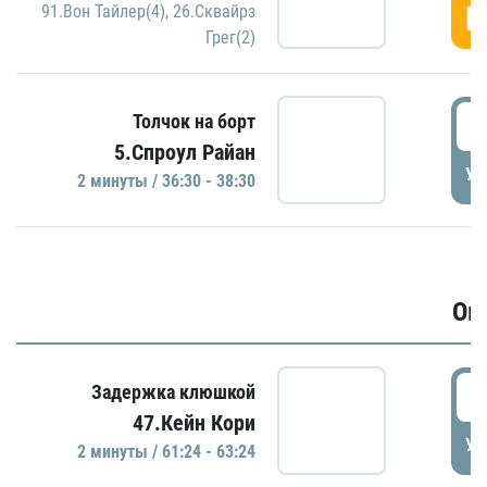
Г
91.Вон Тайлер(4)
,
26.Сквайрз
Грег(2)
3
Толчок на борт
5.Спроул Райан
УД
2 минуты / 36:30 - 38:30
Ов
6
Задержка клюшкой
47.Кейн Кори
УД
2 минуты / 61:24 - 63:24