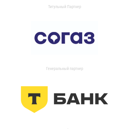
Титульный Партнер
Генеральный партнер