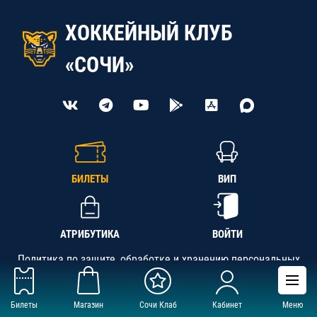
ХОККЕЙНЫЙ КЛУБ
«СОЧИ»
БИЛЕТЫ
ВИП
АТРИБУТИКА
ВОЙТИ
Политика по защите, обработке и хранению персональных
данных
Билеты
Магазин
Сочи Клаб
Кабинет
Меню
АНО «СК «Кубань-Регион», ОГРН 1142300002349,