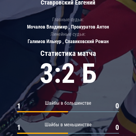
Ставровский Евгений
Главные судьи:
Мочалов Владимир , Прокуратов Антон
Линейные судьи:
Галимов Ильнур , Славиковский Роман
Статистика матча
3:2 Б
Шайбы в большинстве
1
0
Шайбы в меньшинстве
1
0