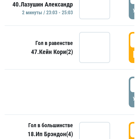
40.Лазушин Александр
УД
2 минуты / 23:03 - 25:03
2
Гол в равенстве
47.Кейн Кори(2)
Г
3
УД
Гол в большинстве
3
18.Ип Брэндон(4)