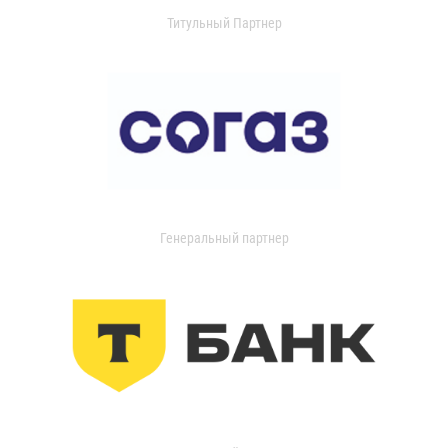
Титульный Партнер
Генеральный партнер