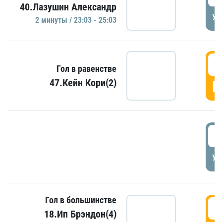
40.Лазушин Александр
УД
2 минуты / 23:03 - 25:03
2
Гол в равенстве
47.Кейн Кори(2)
Г
3
УД
Гол в большинстве
3
18.Ип Брэндон(4)