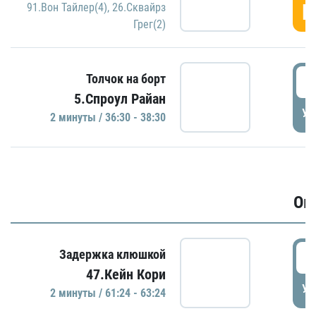
Г
91.Вон Тайлер(4)
,
26.Сквайрз
Грег(2)
3
Толчок на борт
5.Спроул Райан
УД
2 минуты / 36:30 - 38:30
Ов
6
Задержка клюшкой
47.Кейн Кори
УД
2 минуты / 61:24 - 63:24