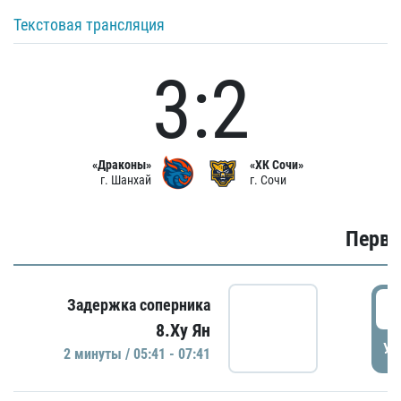
Текстовая трансляция
3:2
«Драконы»
«ХК Сочи»
г. Шанхай
г. Сочи
Первы
0
Задержка соперника
8.Ху Ян
УД
2 минуты / 05:41 - 07:41