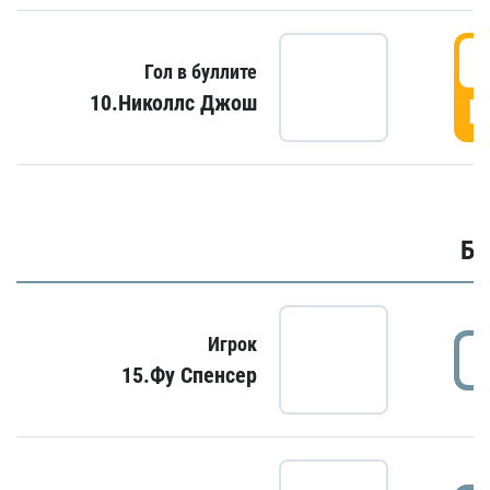
6
Гол в буллите
10.Николлс Джош
Г
Бу
Игрок
15.Фу Спенсер