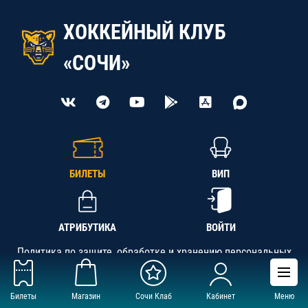
ХОККЕЙНЫЙ КЛУБ
«СОЧИ»
БИЛЕТЫ
ВИП
АТРИБУТИКА
ВОЙТИ
Политика по защите, обработке и хранению персональных
данных
Билеты
Магазин
Сочи Клаб
Кабинет
Меню
АНО «СК «Кубань-Регион», ОГРН 1142300002349,