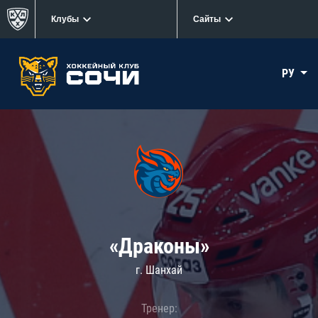
Клубы
Сайты
РУ
«Драконы»
г. Шанхай
Тренер: