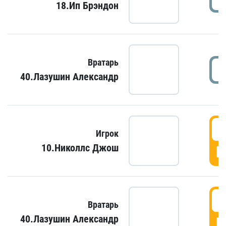
18.Ип Брэндон
Вратарь
40.Лазушин Александр
Игрок
10.Николлс Джош
Г
Вратарь
40.Лазушин Александр
Г