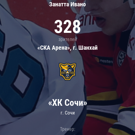
Занатта Иванo
328
зрителей
«СКА Арена», г. Шанхай
«ХК Сочи»
г. Сочи
Тренер: