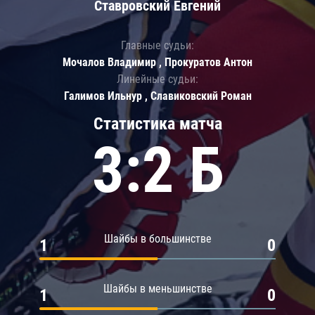
Ставровский Евгений
Главные судьи:
Мочалов Владимир , Прокуратов Антон
Линейные судьи:
Галимов Ильнур , Славиковский Роман
Статистика матча
3:2 Б
Шайбы в большинстве
1
0
Шайбы в меньшинстве
1
0