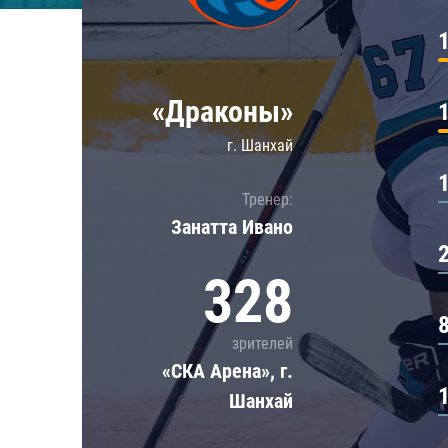
Локомотив
Северсталь
ЦСКА
«Драконы»
Шанхайские Драконы
г. Шанхай
Тренер:
Занатта Иванo
328
зрителей
«СКА Арена», г.
Шанхай