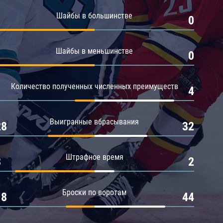
Амур
Шайбы в большинстве
1
0
Барыс
Салават Юлаев
Шайбы в меньшинстве
1
0
Сибирь
Количество полученных численных преимуществ
1
4
Выигранные вбрасывания
28
32
Штрафное время
8
2
Броски по воротам
18
44