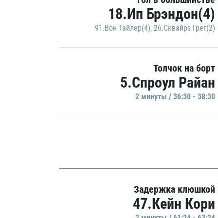
18.Ип Брэндон(4)
91.Вон Тайлер(4)
,
26.Сквайрз Грег(2)
Толчок на борт
5.Спроул Райан
2 минуты / 36:30 - 38:30
Задержка клюшкой
47.Кейн Кори
2 минуты / 61:24 - 63:24