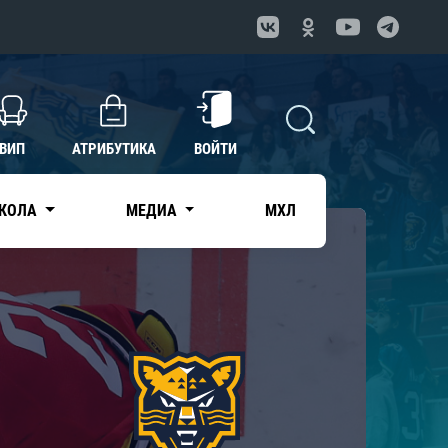
ВИП
АТРИБУТИКА
ВОЙТИ
КОЛА
МЕДИА
МХЛ