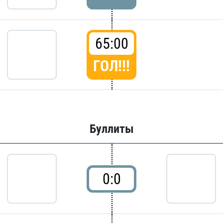
65:00
ГОЛ!!!
Буллиты
0:0