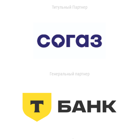
Титульный Партнер
Генеральный партнер