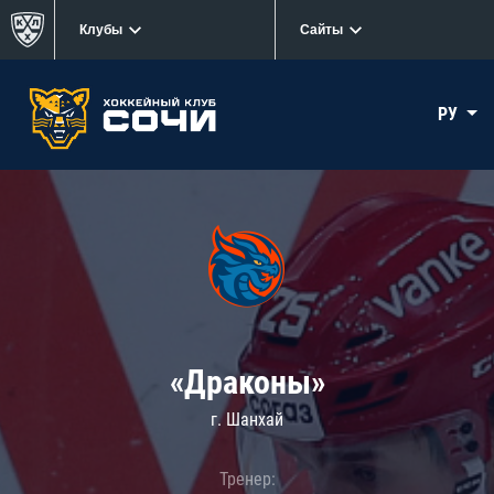
Клубы
Сайты
РУ
«Драконы»
г. Шанхай
Тренер: