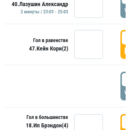
40.Лазушин Александр
УД
2 минуты / 23:03 - 25:03
2
Гол в равенстве
47.Кейн Кори(2)
Г
3
УД
Гол в большинстве
3
18.Ип Брэндон(4)