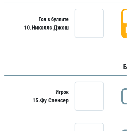
6
Гол в буллите
10.Николлс Джош
Г
Бу
Игрок
15.Фу Спенсер