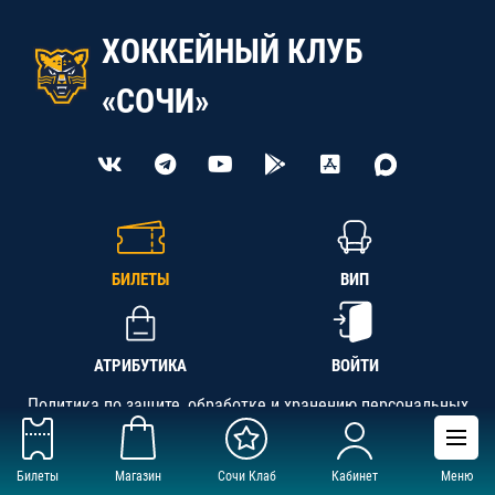
ХОККЕЙНЫЙ КЛУБ
«СОЧИ»
БИЛЕТЫ
ВИП
АТРИБУТИКА
ВОЙТИ
Политика по защите, обработке и хранению персональных
данных
Билеты
Магазин
Сочи Клаб
Кабинет
Меню
АНО «СК «Кубань-Регион», ОГРН 1142300002349,