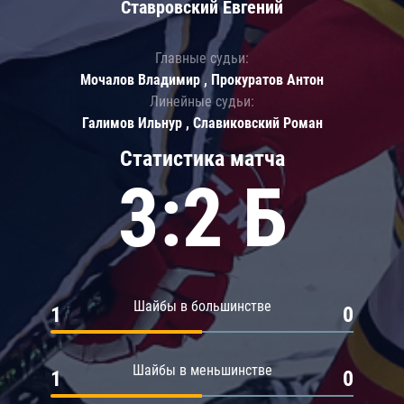
Ставровский Евгений
Главные судьи:
Мочалов Владимир , Прокуратов Антон
Линейные судьи:
Галимов Ильнур , Славиковский Роман
Статистика матча
3:2 Б
Шайбы в большинстве
1
0
Шайбы в меньшинстве
1
0