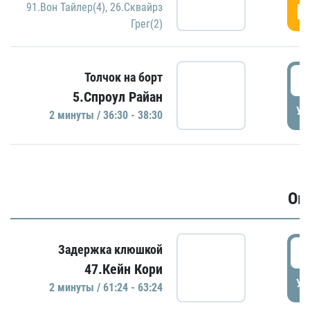
Г
91.Вон Тайлер(4)
,
26.Сквайрз
Грег(2)
3
Толчок на борт
5.Спроул Райан
УД
2 минуты / 36:30 - 38:30
Ов
6
Задержка клюшкой
47.Кейн Кори
УД
2 минуты / 61:24 - 63:24