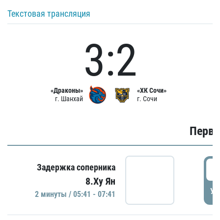
Текстовая трансляция
3:2
«Драконы»
«ХК Сочи»
г. Шанхай
г. Сочи
Первы
0
Задержка соперника
8.Ху Ян
УД
2 минуты / 05:41 - 07:41