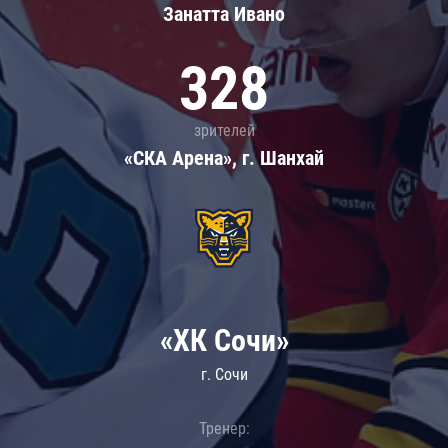
Занатта Иванo
328
зрителей
«СКА Арена», г. Шанхай
«ХК Сочи»
г. Сочи
Тренер: