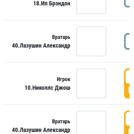
18.Ип Брэндон
Вратарь
40.Лазушин Александр
Игрок
10.Николлс Джош
Г
Вратарь
40.Лазушин Александр
Г