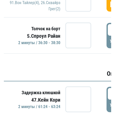
Г
91.Вон Тайлер(4)
,
26.Сквайрз
Грег(2)
3
Толчок на борт
5.Спроул Райан
УД
2 минуты / 36:30 - 38:30
Ов
6
Задержка клюшкой
47.Кейн Кори
УД
2 минуты / 61:24 - 63:24