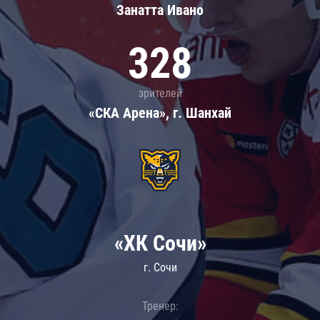
Занатта Иванo
328
зрителей
«СКА Арена», г. Шанхай
«ХК Сочи»
г. Сочи
Тренер: