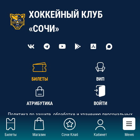
ХОККЕЙНЫЙ КЛУБ
«СОЧИ»
БИЛЕТЫ
ВИП
АТРИБУТИКА
ВОЙТИ
Политика по защите, обработке и хранению персональных
данных
Билеты
Магазин
Сочи Клаб
Кабинет
Меню
АНО «СК «Кубань-Регион», ОГРН 1142300002349,