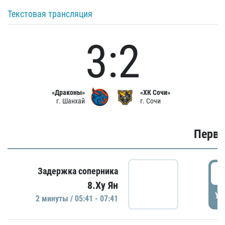
Текстовая трансляция
3:2
«Драконы»
«ХК Сочи»
г. Шанхай
г. Сочи
Первы
0
Задержка соперника
8.Ху Ян
УД
2 минуты / 05:41 - 07:41