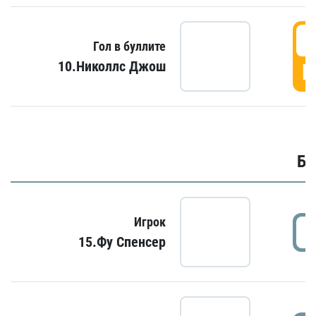
6
Гол в буллите
10.Николлс Джош
Г
Бу
Игрок
15.Фу Спенсер