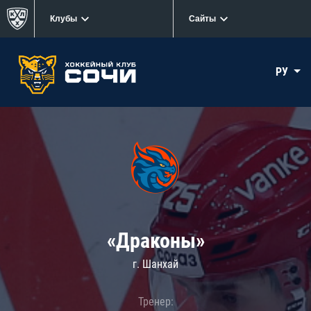
Клубы
Сайты
РУ
«Драконы»
г. Шанхай
Тренер: