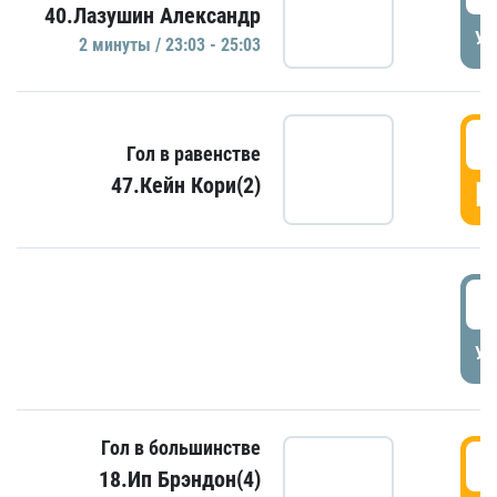
40.Лазушин Александр
УД
2 минуты / 23:03 - 25:03
2
Гол в равенстве
47.Кейн Кори(2)
Г
3
УД
Гол в большинстве
3
18.Ип Брэндон(4)