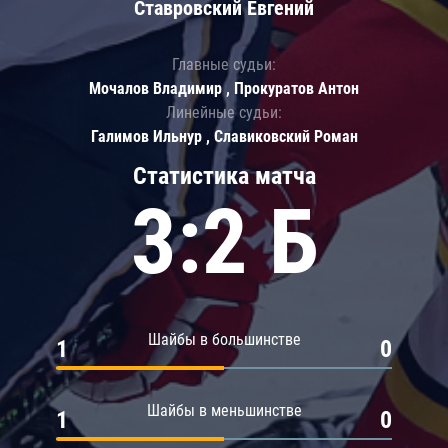
Ставровский Евгений
Главные судьи:
Мочалов Владимир , Прокуратов Антон
Линейные судьи:
Галимов Ильнур , Славиковский Роман
Статистика матча
3:2 Б
Шайбы в большинстве
1
0
Шайбы в меньшинстве
1
0