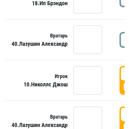
18.Ип Брэндон
Вратарь
40.Лазушин Александр
Игрок
10.Николлс Джош
Г
Вратарь
40.Лазушин Александр
Г