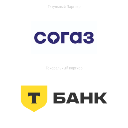
Титульный Партнер
Генеральный партнер