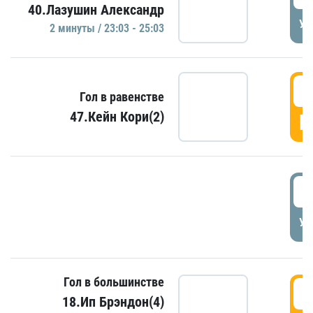
40.Лазушин Александр
УД
2 минуты / 23:03 - 25:03
2
Гол в равенстве
47.Кейн Кори(2)
Г
3
УД
Гол в большинстве
3
18.Ип Брэндон(4)