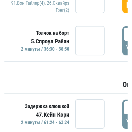
Г
91.Вон Тайлер(4)
,
26.Сквайрз
Грег(2)
3
Толчок на борт
5.Спроул Райан
УД
2 минуты / 36:30 - 38:30
Ов
6
Задержка клюшкой
47.Кейн Кори
УД
2 минуты / 61:24 - 63:24