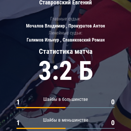
Ставровский Евгений
Главные судьи:
Мочалов Владимир , Прокуратов Антон
Линейные судьи:
Галимов Ильнур , Славиковский Роман
Статистика матча
3:2 Б
Шайбы в большинстве
1
0
Шайбы в меньшинстве
1
0