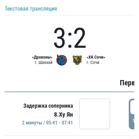
Текстовая трансляция
3:2
«Драконы»
«ХК Сочи»
г. Шанхай
г. Сочи
Первы
0
Задержка соперника
8.Ху Ян
УД
2 минуты / 05:41 - 07:41