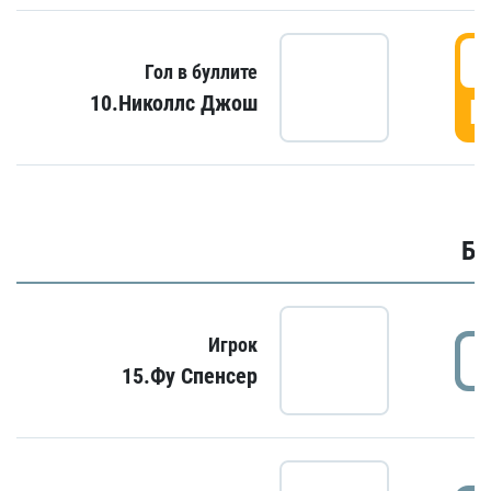
6
Гол в буллите
10.Николлс Джош
Г
Бу
Игрок
15.Фу Спенсер