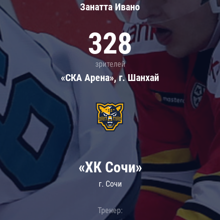
Занатта Иванo
328
зрителей
«СКА Арена», г. Шанхай
«ХК Сочи»
г. Сочи
Тренер: