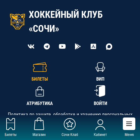
ХОККЕЙНЫЙ КЛУБ
«СОЧИ»
БИЛЕТЫ
ВИП
АТРИБУТИКА
ВОЙТИ
Политика по защите, обработке и хранению персональных
данных
Билеты
Магазин
Сочи Клаб
Кабинет
Меню
АНО «СК «Кубань-Регион», ОГРН 1142300002349,