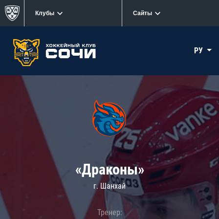
Клубы
Сайты
РУ
«Драконы»
г. Шанхай
Тренер: