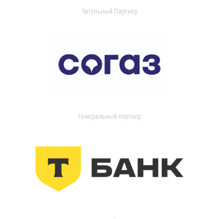
Титульный Партнер
Генеральный партнер