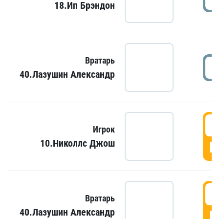
18.Ип Брэндон
Вратарь
40.Лазушин Александр
Игрок
10.Николлс Джош
Г
Вратарь
40.Лазушин Александр
Г