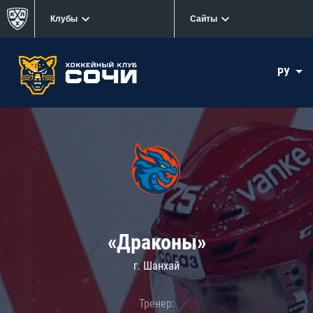
Клубы
Сайты
РУ
«Драконы»
г. Шанхай
Тренер: