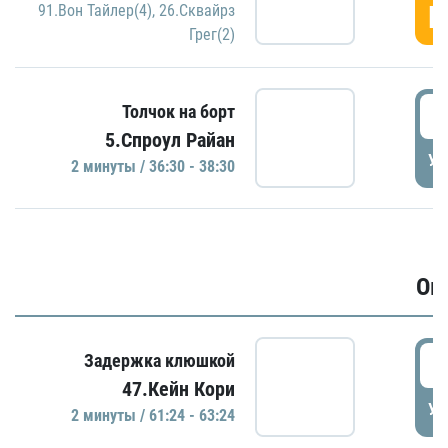
Г
91.Вон Тайлер(4)
,
26.Сквайрз
Грег(2)
3
Толчок на борт
5.Спроул Райан
УД
2 минуты / 36:30 - 38:30
Ов
6
Задержка клюшкой
47.Кейн Кори
УД
2 минуты / 61:24 - 63:24