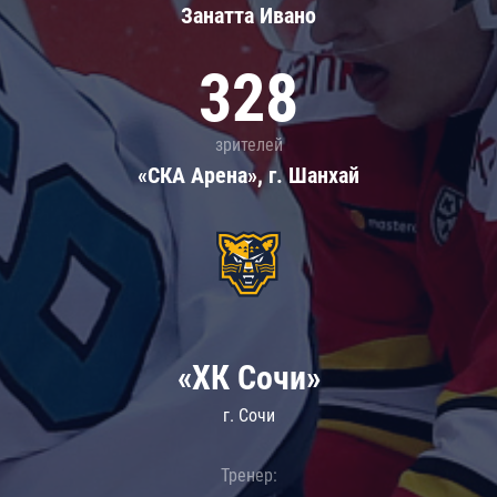
Занатта Иванo
328
зрителей
«СКА Арена», г. Шанхай
«ХК Сочи»
г. Сочи
Тренер: