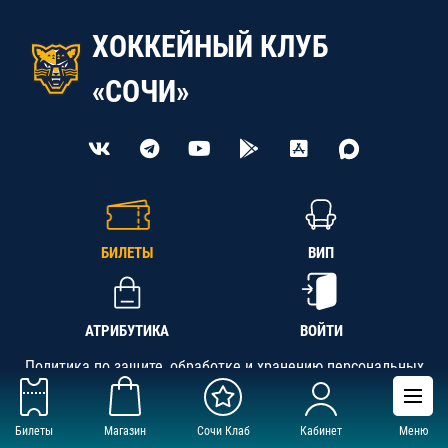
ХОККЕЙНЫЙ КЛУБ
«СОЧИ»
БИЛЕТЫ
ВИП
АТРИБУТИКА
ВОЙТИ
Политика по защите, обработке и хранению персональных
данных
Билеты
Магазин
Сочи Клаб
Кабинет
Меню
АНО «СК «Кубань-Регион», ОГРН 1142300002349,