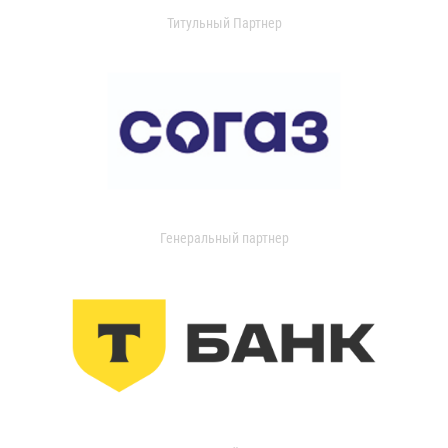
Титульный Партнер
Генеральный партнер