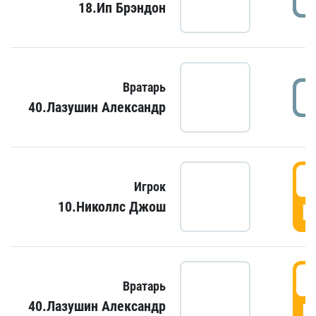
18.Ип Брэндон
Вратарь
40.Лазушин Александр
Игрок
10.Николлс Джош
Г
Вратарь
40.Лазушин Александр
Г