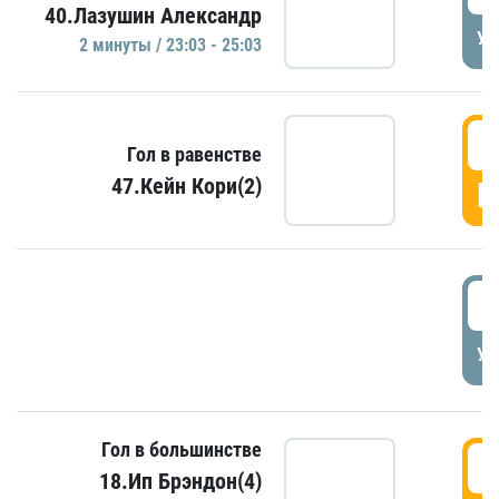
40.Лазушин Александр
УД
2 минуты / 23:03 - 25:03
2
Гол в равенстве
47.Кейн Кори(2)
Г
3
УД
Гол в большинстве
3
18.Ип Брэндон(4)