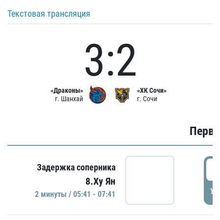
Текстовая трансляция
3:2
«Драконы»
«ХК Сочи»
г. Шанхай
г. Сочи
Первы
0
Задержка соперника
8.Ху Ян
УД
2 минуты / 05:41 - 07:41