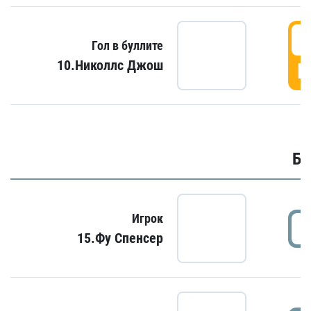
6
Гол в буллите
10.Николлс Джош
Г
Бу
Игрок
15.Фу Спенсер