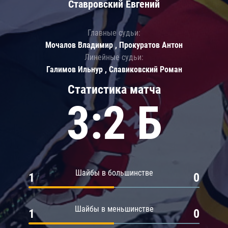
Ставровский Евгений
Главные судьи:
Мочалов Владимир , Прокуратов Антон
Линейные судьи:
Галимов Ильнур , Славиковский Роман
Статистика матча
3:2 Б
Шайбы в большинстве
1
0
Шайбы в меньшинстве
1
0