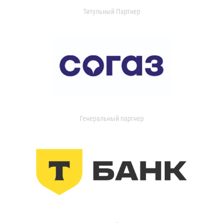
Титульный Партнер
Генеральный партнер