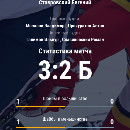
Ставровский Евгений
Главные судьи:
Мочалов Владимир , Прокуратов Антон
Линейные судьи:
Галимов Ильнур , Славиковский Роман
Статистика матча
3:2 Б
Шайбы в большинстве
1
0
Шайбы в меньшинстве
1
0