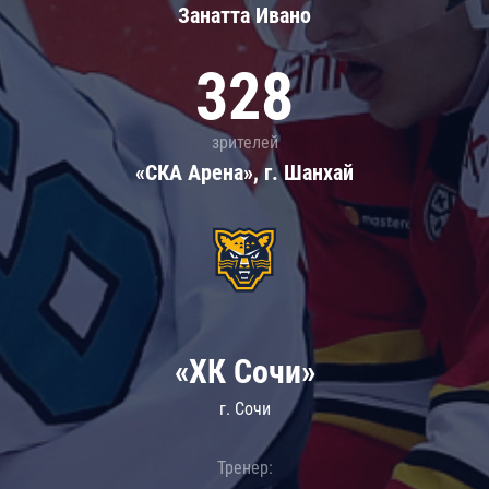
Занатта Иванo
328
зрителей
«СКА Арена», г. Шанхай
«ХК Сочи»
г. Сочи
Тренер: