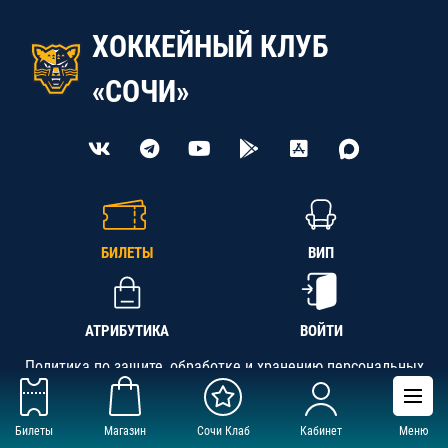
ХОККЕЙНЫЙ КЛУБ
«СОЧИ»
БИЛЕТЫ
ВИП
АТРИБУТИКА
ВОЙТИ
Политика по защите, обработке и хранению персональных
данных
Билеты
Магазин
Сочи Клаб
Кабинет
Меню
АНО «СК «Кубань-Регион», ОГРН 1142300002349,