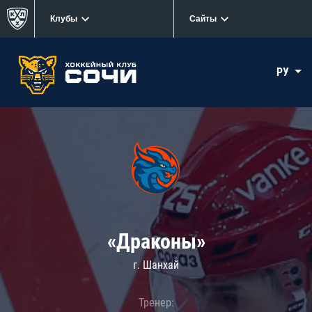
Клубы
Сайты
РУ
«Драконы»
г. Шанхай
Тренер: