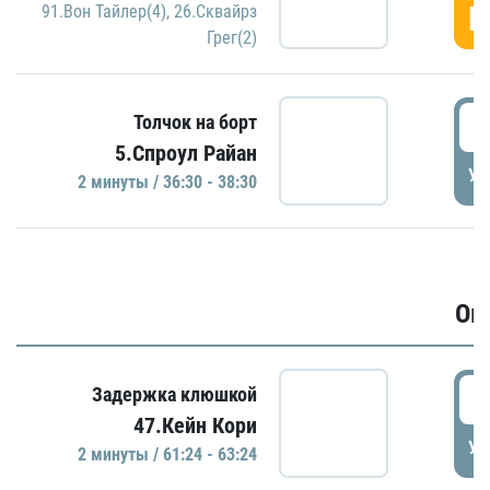
Г
91.Вон Тайлер(4)
,
26.Сквайрз
Грег(2)
3
Толчок на борт
5.Спроул Райан
УД
2 минуты / 36:30 - 38:30
Ов
6
Задержка клюшкой
47.Кейн Кори
УД
2 минуты / 61:24 - 63:24