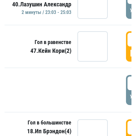
40.Лазушин Александр
УД
2 минуты / 23:03 - 25:03
2
Гол в равенстве
47.Кейн Кори(2)
Г
3
УД
Гол в большинстве
3
18.Ип Брэндон(4)