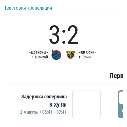
Текстовая трансляция
3:2
«Драконы»
«ХК Сочи»
г. Шанхай
г. Сочи
Первы
0
Задержка соперника
8.Ху Ян
УД
2 минуты / 05:41 - 07:41