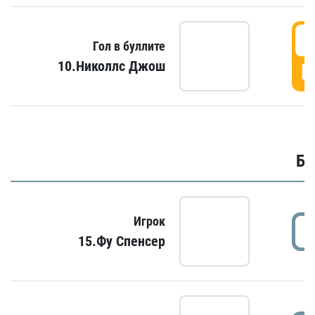
6
Гол в буллите
10.Николлс Джош
Г
Бу
Игрок
15.Фу Спенсер