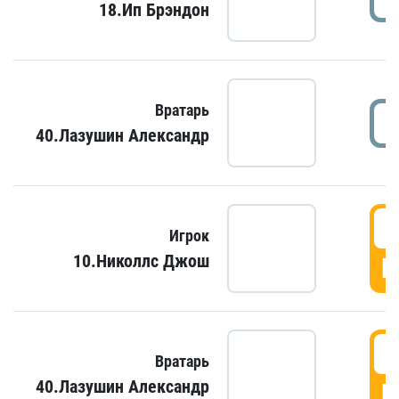
18.Ип Брэндон
Вратарь
40.Лазушин Александр
Игрок
10.Николлс Джош
Г
Вратарь
40.Лазушин Александр
Г