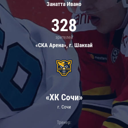
Занатта Иванo
328
зрителей
«СКА Арена», г. Шанхай
«ХК Сочи»
г. Сочи
Тренер: