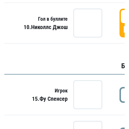
6
Гол в буллите
10.Николлс Джош
Г
Бу
Игрок
15.Фу Спенсер