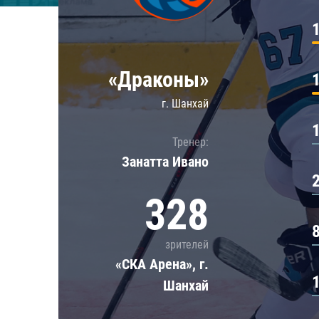
Локомотив
Северсталь
ЦСКА
«Драконы»
Шанхайские Драконы
г. Шанхай
Тренер:
Занатта Иванo
328
зрителей
«СКА Арена», г.
Шанхай