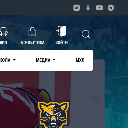
ВИП
АТРИБУТИКА
ВОЙТИ
КОЛА
МЕДИА
МХЛ