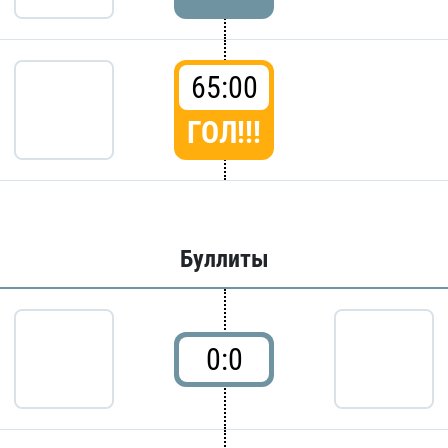
65:00
ГОЛ!!!
Буллиты
0:0