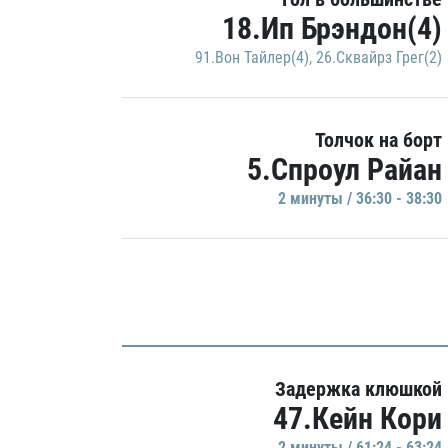
18.Ип Брэндон(4)
91.Вон Тайлер(4)
,
26.Сквайрз Грег(2)
Толчок на борт
5.Спроул Райан
2 минуты / 36:30 - 38:30
Задержка клюшкой
47.Кейн Кори
2 минуты / 61:24 - 63:24