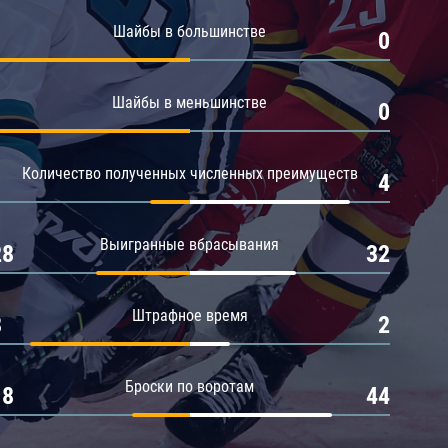
Амур
Шайбы в большинстве
1
0
Барыс
Салават Юлаев
Шайбы в меньшинстве
1
0
Сибирь
Количество полученных численных преимуществ
1
4
Выигранные вбрасывания
28
32
Штрафное время
8
2
Броски по воротам
18
44