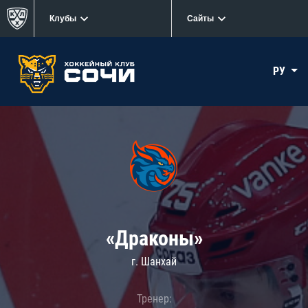
Клубы
Сайты
РУ
«Драконы»
г. Шанхай
Тренер: