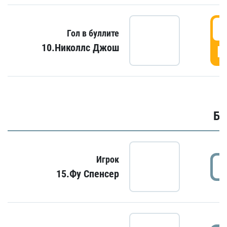
6
Гол в буллите
10.Николлс Джош
Г
Бу
Игрок
15.Фу Спенсер