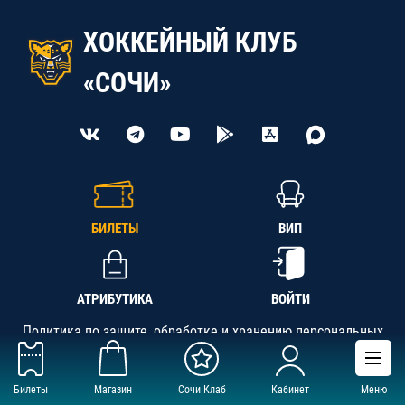
ХОККЕЙНЫЙ КЛУБ
«СОЧИ»
БИЛЕТЫ
ВИП
АТРИБУТИКА
ВОЙТИ
Политика по защите, обработке и хранению персональных
данных
Билеты
Магазин
Сочи Клаб
Кабинет
Меню
АНО «СК «Кубань-Регион», ОГРН 1142300002349,