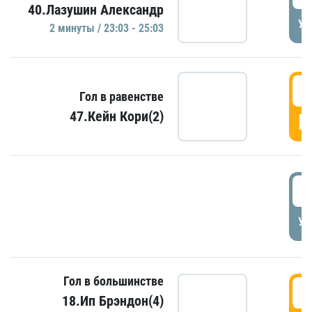
40.Лазушин Александр
УД
2 минуты / 23:03 - 25:03
2
Гол в равенстве
47.Кейн Кори(2)
Г
3
УД
Гол в большинстве
3
18.Ип Брэндон(4)