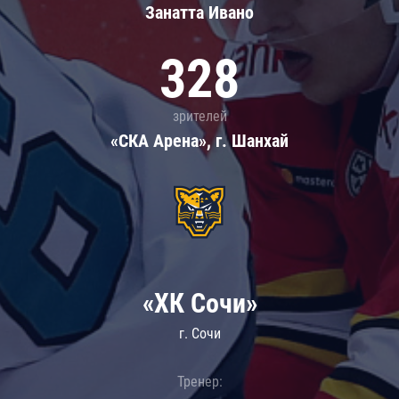
Занатта Иванo
328
зрителей
«СКА Арена», г. Шанхай
«ХК Сочи»
г. Сочи
Тренер: