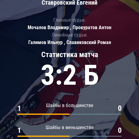
Ставровский Евгений
Главные судьи:
Мочалов Владимир , Прокуратов Антон
Линейные судьи:
Галимов Ильнур , Славиковский Роман
Статистика матча
3:2 Б
Шайбы в большинстве
1
0
Шайбы в меньшинстве
1
0