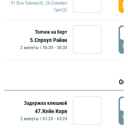
Г
91.Вон Тайлер(4)
,
26.Сквайрз
Грег(2)
3
Толчок на борт
5.Спроул Райан
УД
2 минуты / 36:30 - 38:30
Ов
6
Задержка клюшкой
47.Кейн Кори
УД
2 минуты / 61:24 - 63:24