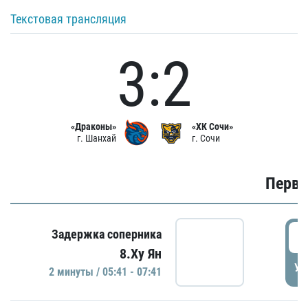
Текстовая трансляция
3:2
«Драконы»
«ХК Сочи»
г. Шанхай
г. Сочи
Первы
0
Задержка соперника
8.Ху Ян
УД
2 минуты / 05:41 - 07:41