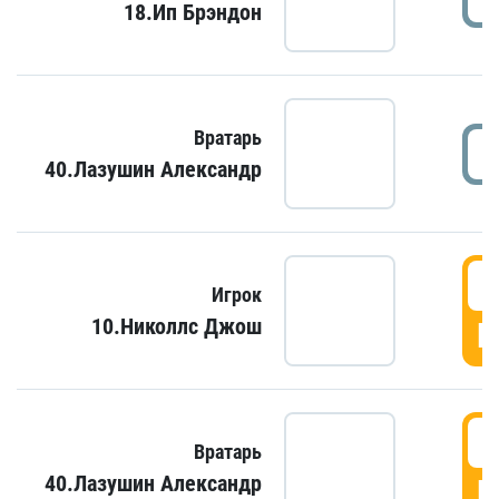
18.Ип Брэндон
Вратарь
40.Лазушин Александр
Игрок
10.Николлс Джош
Г
Вратарь
40.Лазушин Александр
Г