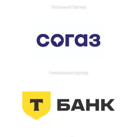
Титульный Партнер
Генеральный партнер