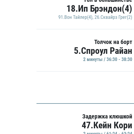
18.Ип Брэндон(4)
91.Вон Тайлер(4)
,
26.Сквайрз Грег(2)
Толчок на борт
5.Спроул Райан
2 минуты / 36:30 - 38:30
Задержка клюшкой
47.Кейн Кори
2 минуты / 61:24 - 63:24