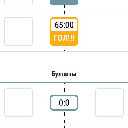
65:00
ГОЛ!!!
Буллиты
0:0