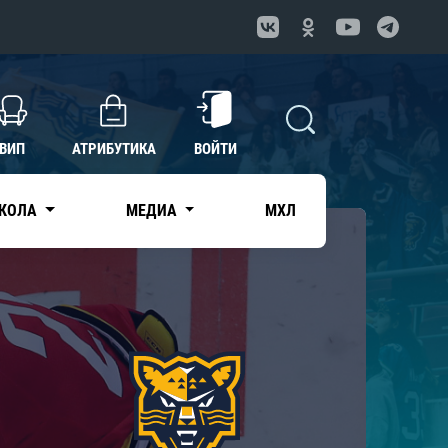
ВИП
АТРИБУТИКА
ВОЙТИ
КОЛА
МЕДИА
МХЛ