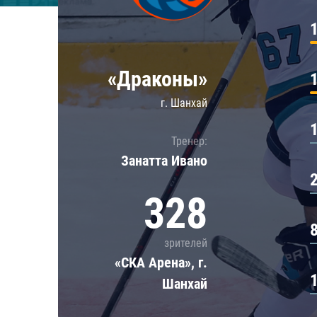
Локомотив
Северсталь
ЦСКА
«Драконы»
Шанхайские Драконы
г. Шанхай
Тренер:
Занатта Иванo
328
зрителей
«СКА Арена», г.
Шанхай