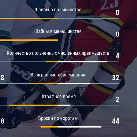
Амур
Шайбы в большинстве
1
0
Барыс
Салават Юлаев
Шайбы в меньшинстве
1
0
Сибирь
Количество полученных численных преимуществ
1
4
Выигранные вбрасывания
28
32
Штрафное время
8
2
Броски по воротам
18
44