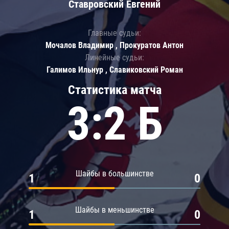
Ставровский Евгений
Главные судьи:
Мочалов Владимир , Прокуратов Антон
Линейные судьи:
Галимов Ильнур , Славиковский Роман
Статистика матча
3:2 Б
Шайбы в большинстве
1
0
Шайбы в меньшинстве
1
0