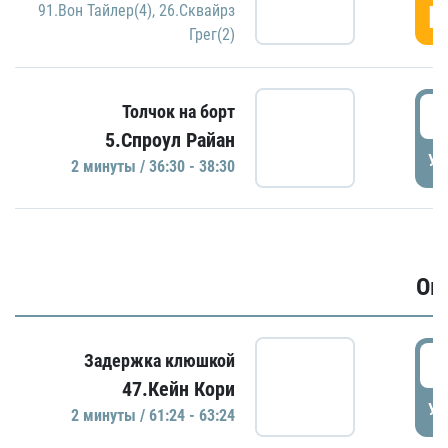
Г
91.Вон Тайлер(4)
,
26.Сквайрз
Грег(2)
3
Толчок на борт
5.Спроул Райан
УД
2 минуты / 36:30 - 38:30
Ов
6
Задержка клюшкой
47.Кейн Кори
УД
2 минуты / 61:24 - 63:24