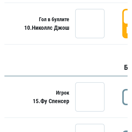
6
Гол в буллите
10.Николлс Джош
Г
Бу
Игрок
15.Фу Спенсер