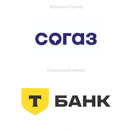
Титульный Партнер
Генеральный партнер