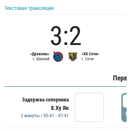
Текстовая трансляция
3:2
«Драконы»
«ХК Сочи»
г. Шанхай
г. Сочи
Первы
0
Задержка соперника
8.Ху Ян
УД
2 минуты / 05:41 - 07:41