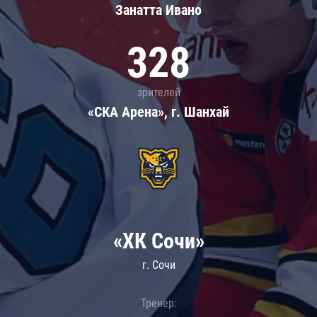
Занатта Иванo
328
зрителей
«СКА Арена», г. Шанхай
«ХК Сочи»
г. Сочи
Тренер: