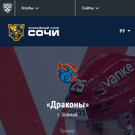
Клубы
Сайты
РУ
«Драконы»
г. Шанхай
Тренер: