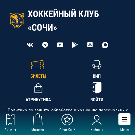
ХОККЕЙНЫЙ КЛУБ
«СОЧИ»
БИЛЕТЫ
ВИП
АТРИБУТИКА
ВОЙТИ
Политика по защите, обработке и хранению персональных
данных
Билеты
Магазин
Сочи Клаб
Кабинет
Меню
АНО «СК «Кубань-Регион», ОГРН 1142300002349,