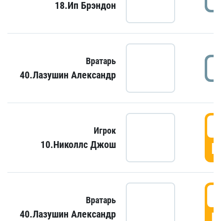
18.Ип Брэндон
Вратарь
40.Лазушин Александр
Игрок
10.Николлс Джош
Г
Вратарь
40.Лазушин Александр
Г