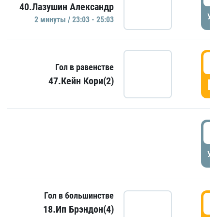
40.Лазушин Александр
УД
2 минуты / 23:03 - 25:03
2
Гол в равенстве
47.Кейн Кори(2)
Г
3
УД
Гол в большинстве
3
18.Ип Брэндон(4)