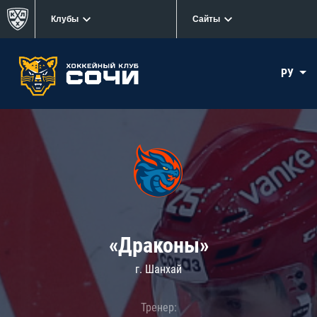
Клубы
Сайты
РУ
«Драконы»
г. Шанхай
Тренер: