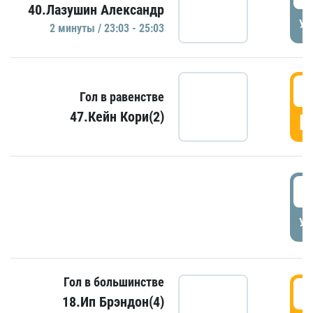
40.Лазушин Александр
УД
2 минуты / 23:03 - 25:03
2
Гол в равенстве
47.Кейн Кори(2)
Г
3
УД
Гол в большинстве
3
18.Ип Брэндон(4)