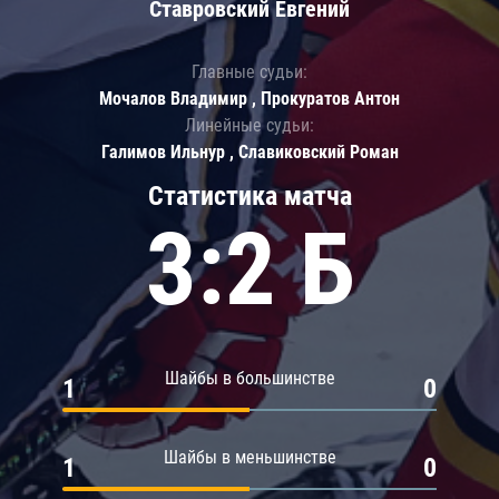
Ставровский Евгений
Главные судьи:
Мочалов Владимир , Прокуратов Антон
Линейные судьи:
Галимов Ильнур , Славиковский Роман
Статистика матча
3:2 Б
Шайбы в большинстве
1
0
Шайбы в меньшинстве
1
0