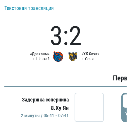
Текстовая трансляция
3:2
«Драконы»
«ХК Сочи»
г. Шанхай
г. Сочи
Первы
0
Задержка соперника
8.Ху Ян
УД
2 минуты / 05:41 - 07:41