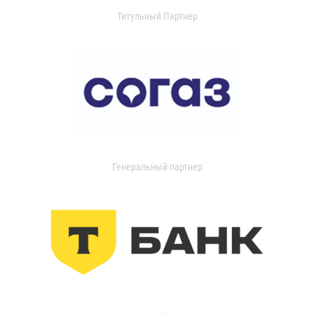
Титульный Партнер
Генеральный партнер