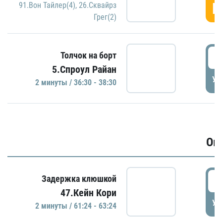
Г
91.Вон Тайлер(4)
,
26.Сквайрз
Грег(2)
3
Толчок на борт
5.Спроул Райан
УД
2 минуты / 36:30 - 38:30
Ов
6
Задержка клюшкой
47.Кейн Кори
УД
2 минуты / 61:24 - 63:24