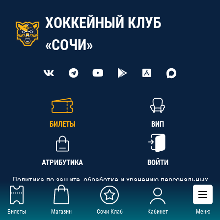
ХОККЕЙНЫЙ КЛУБ
«СОЧИ»
БИЛЕТЫ
ВИП
АТРИБУТИКА
ВОЙТИ
Политика по защите, обработке и хранению персональных
данных
Билеты
Магазин
Сочи Клаб
Кабинет
Меню
АНО «СК «Кубань-Регион», ОГРН 1142300002349,