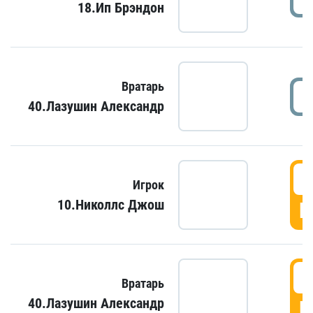
18.Ип Брэндон
Вратарь
40.Лазушин Александр
Игрок
10.Николлс Джош
Г
Вратарь
40.Лазушин Александр
Г