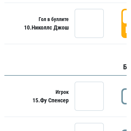
6
Гол в буллите
10.Николлс Джош
Г
Бу
Игрок
15.Фу Спенсер