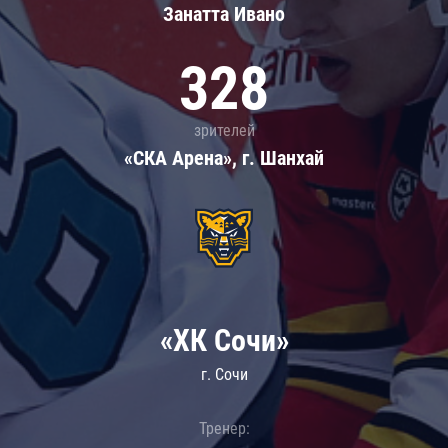
Занатта Иванo
328
зрителей
«СКА Арена», г. Шанхай
«ХК Сочи»
г. Сочи
Тренер: