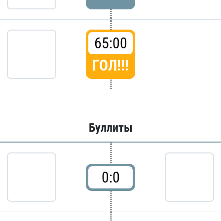
65:00
ГОЛ!!!
Буллиты
0:0