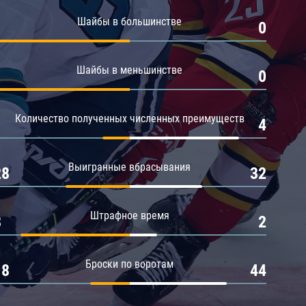
Амур
Шайбы в большинстве
1
0
Барыс
Салават Юлаев
Шайбы в меньшинстве
1
0
Сибирь
Количество полученных численных преимуществ
1
4
Выигранные вбрасывания
28
32
Штрафное время
8
2
Броски по воротам
18
44