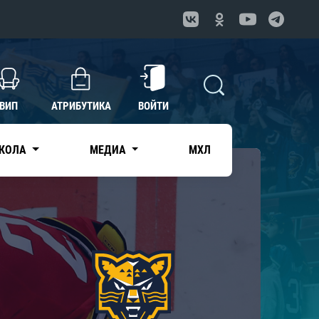
ВИП
АТРИБУТИКА
ВОЙТИ
КОЛА
МЕДИА
МХЛ