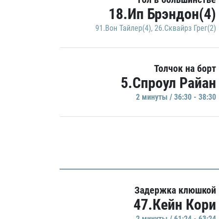
18.Ип Брэндон(4)
91.Вон Тайлер(4)
,
26.Сквайрз Грег(2)
Толчок на борт
5.Спроул Райан
2 минуты / 36:30 - 38:30
Задержка клюшкой
47.Кейн Кори
2 минуты / 61:24 - 63:24