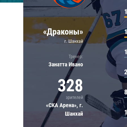
Локомотив
Северсталь
ЦСКА
«Драконы»
Шанхайские Драконы
г. Шанхай
Тренер:
Занатта Иванo
328
зрителей
«СКА Арена», г.
Шанхай