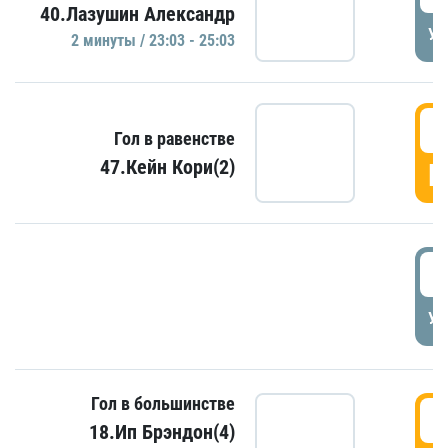
40.Лазушин Александр
УД
2 минуты / 23:03 - 25:03
2
Гол в равенстве
47.Кейн Кори(2)
Г
3
УД
Гол в большинстве
3
18.Ип Брэндон(4)