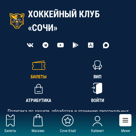
ХОККЕЙНЫЙ КЛУБ
«СОЧИ»
БИЛЕТЫ
ВИП
АТРИБУТИКА
ВОЙТИ
Политика по защите, обработке и хранению персональных
данных
Билеты
Магазин
Сочи Клаб
Кабинет
Меню
АНО «СК «Кубань-Регион», ОГРН 1142300002349,