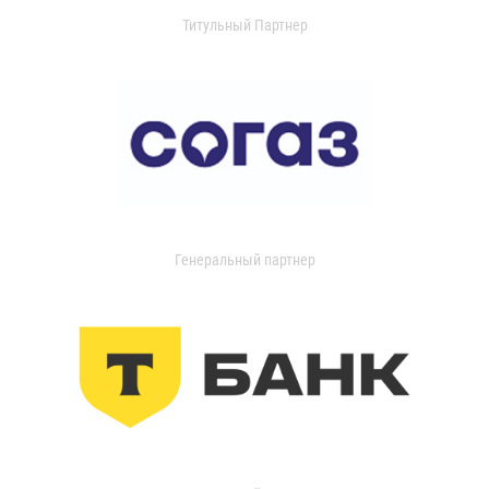
Титульный Партнер
Генеральный партнер