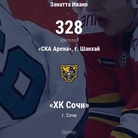
Занатта Иванo
328
зрителей
«СКА Арена», г. Шанхай
«ХК Сочи»
г. Сочи
Тренер: