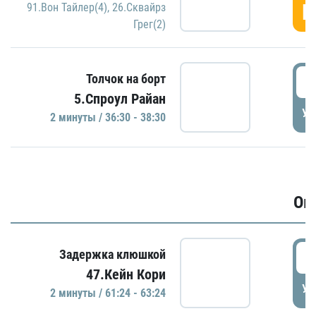
Г
91.Вон Тайлер(4)
,
26.Сквайрз
Грег(2)
3
Толчок на борт
5.Спроул Райан
УД
2 минуты / 36:30 - 38:30
Ов
6
Задержка клюшкой
47.Кейн Кори
УД
2 минуты / 61:24 - 63:24