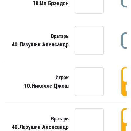
18.Ип Брэндон
Вратарь
40.Лазушин Александр
Игрок
10.Николлс Джош
Г
Вратарь
40.Лазушин Александр
Г