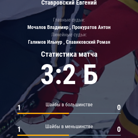
Ставровский Евгений
Главные судьи:
Мочалов Владимир , Прокуратов Антон
Линейные судьи:
Галимов Ильнур , Славиковский Роман
Статистика матча
3:2 Б
Шайбы в большинстве
1
0
Шайбы в меньшинстве
1
0