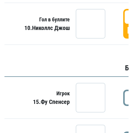
6
Гол в буллите
10.Николлс Джош
Г
Бу
Игрок
15.Фу Спенсер