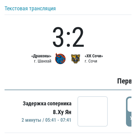
Текстовая трансляция
3:2
«Драконы»
«ХК Сочи»
г. Шанхай
г. Сочи
Первы
0
Задержка соперника
8.Ху Ян
УД
2 минуты / 05:41 - 07:41