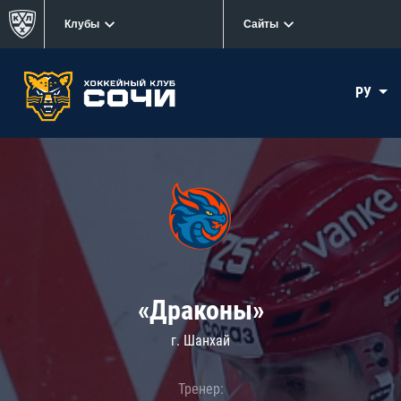
Клубы
Сайты
РУ
«Драконы»
г. Шанхай
Тренер: