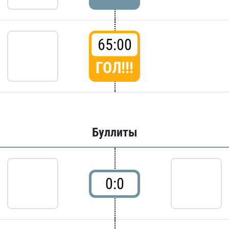
65:00
ГОЛ!!!
Буллиты
0:0