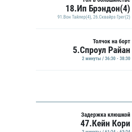
18.Ип Брэндон(4)
91.Вон Тайлер(4)
,
26.Сквайрз Грег(2)
Толчок на борт
5.Спроул Райан
2 минуты / 36:30 - 38:30
Задержка клюшкой
47.Кейн Кори
2 минуты / 61:24 - 63:24