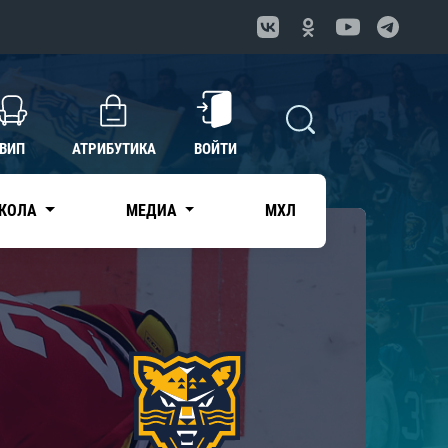
ВИП
АТРИБУТИКА
ВОЙТИ
КОЛА
МЕДИА
МХЛ