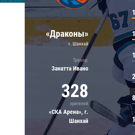
Локомотив
Северсталь
ЦСКА
«Драконы»
Шанхайские Драконы
г. Шанхай
Тренер:
Занатта Иванo
328
зрителей
«СКА Арена», г.
Шанхай