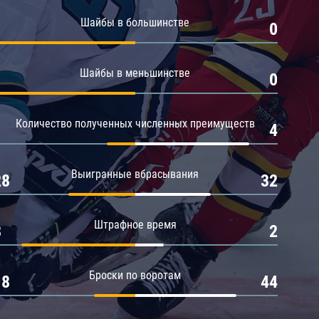
Амур
Шайбы в большинстве
1
0
Барыс
Салават Юлаев
Шайбы в меньшинстве
1
0
Сибирь
Количество полученных численных преимуществ
1
4
Выигранные вбрасывания
28
32
Штрафное время
8
2
Броски по воротам
18
44