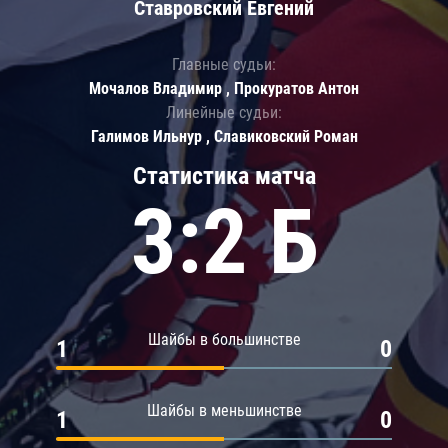
Ставровский Евгений
Главные судьи:
Мочалов Владимир , Прокуратов Антон
Линейные судьи:
Галимов Ильнур , Славиковский Роман
Статистика матча
3:2 Б
Шайбы в большинстве
1
0
Шайбы в меньшинстве
1
0