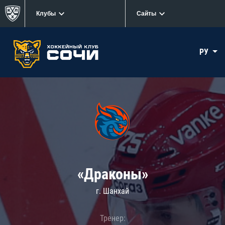
Клубы
Сайты
РУ
«Драконы»
г. Шанхай
Тренер: