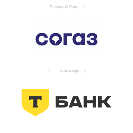
Титульный Партнер
Генеральный партнер