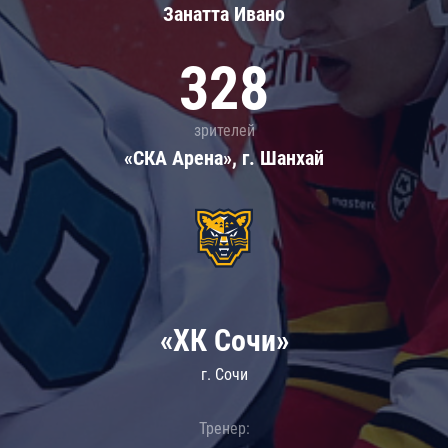
Занатта Иванo
328
зрителей
«СКА Арена», г. Шанхай
«ХК Сочи»
г. Сочи
Тренер: