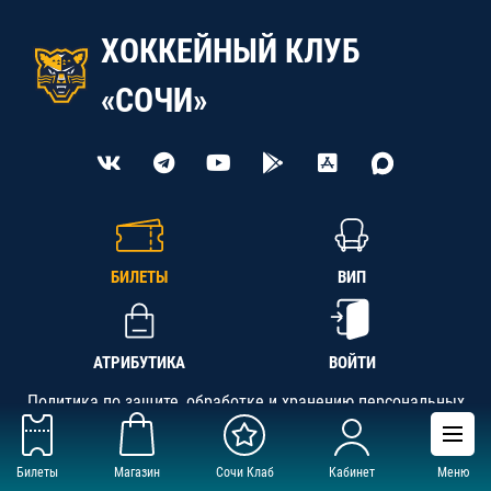
ХОККЕЙНЫЙ КЛУБ
«СОЧИ»
БИЛЕТЫ
ВИП
АТРИБУТИКА
ВОЙТИ
Политика по защите, обработке и хранению персональных
данных
Билеты
Магазин
Сочи Клаб
Кабинет
Меню
АНО «СК «Кубань-Регион», ОГРН 1142300002349,