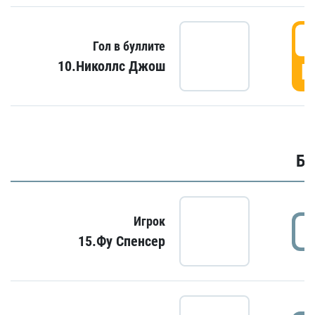
6
Гол в буллите
10.Николлс Джош
Г
Бу
Игрок
15.Фу Спенсер