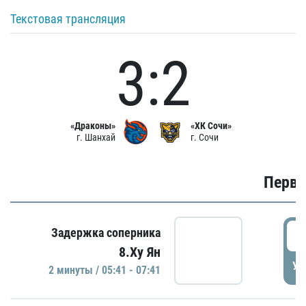
Текстовая трансляция
3:2
«Драконы»
«ХК Сочи»
г. Шанхай
г. Сочи
Первы
0
Задержка соперника
8.Ху Ян
УД
2 минуты / 05:41 - 07:41