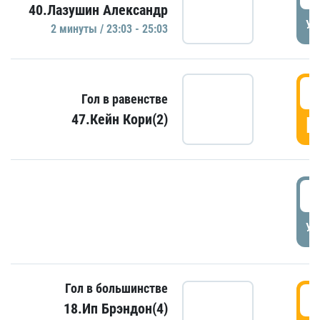
40.Лазушин Александр
УД
2 минуты / 23:03 - 25:03
2
Гол в равенстве
47.Кейн Кори(2)
Г
3
УД
Гол в большинстве
3
18.Ип Брэндон(4)