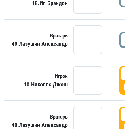
18.Ип Брэндон
Вратарь
40.Лазушин Александр
Игрок
10.Николлс Джош
Г
Вратарь
40.Лазушин Александр
Г