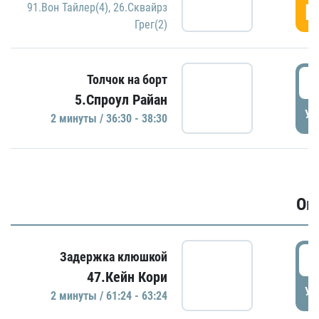
Г
91.Вон Тайлер(4)
,
26.Сквайрз
Грег(2)
3
Толчок на борт
5.Спроул Райан
УД
2 минуты / 36:30 - 38:30
Ов
6
Задержка клюшкой
47.Кейн Кори
УД
2 минуты / 61:24 - 63:24