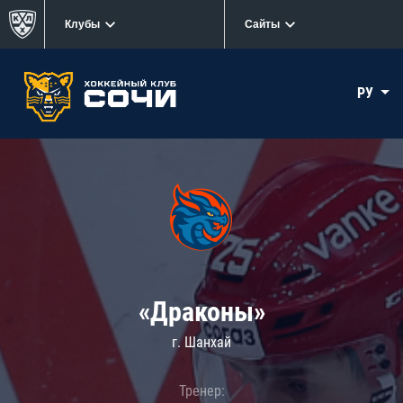
Клубы
Сайты
РУ
«Драконы»
г. Шанхай
Тренер: