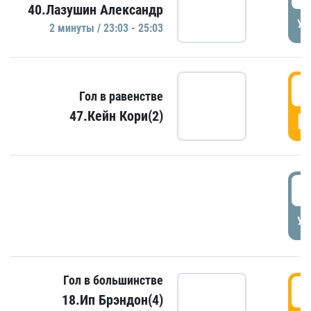
40.Лазушин Александр
УД
2 минуты / 23:03 - 25:03
2
Гол в равенстве
47.Кейн Кори(2)
Г
3
УД
Гол в большинстве
3
18.Ип Брэндон(4)