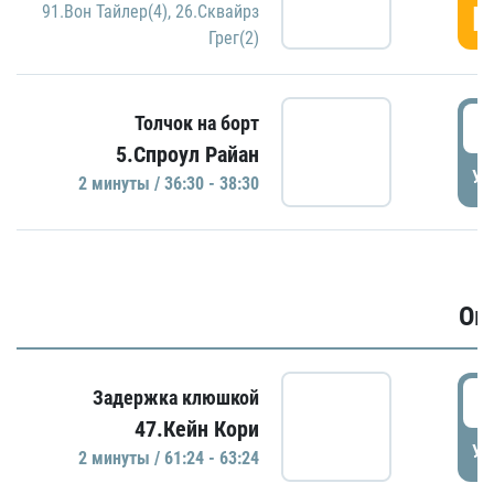
Г
91.Вон Тайлер(4)
,
26.Сквайрз
Грег(2)
3
Толчок на борт
5.Спроул Райан
УД
2 минуты / 36:30 - 38:30
Ов
6
Задержка клюшкой
47.Кейн Кори
УД
2 минуты / 61:24 - 63:24