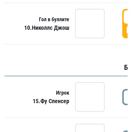
6
Гол в буллите
10.Николлс Джош
Г
Бу
Игрок
15.Фу Спенсер