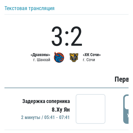
Текстовая трансляция
3:2
«Драконы»
«ХК Сочи»
г. Шанхай
г. Сочи
Первы
0
Задержка соперника
8.Ху Ян
УД
2 минуты / 05:41 - 07:41