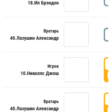
18.Ип Брэндон
Вратарь
40.Лазушин Александр
Игрок
10.Николлс Джош
Г
Вратарь
40.Лазушин Александр
Г