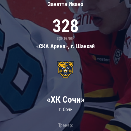
Занатта Иванo
328
зрителей
«СКА Арена», г. Шанхай
«ХК Сочи»
г. Сочи
Тренер: