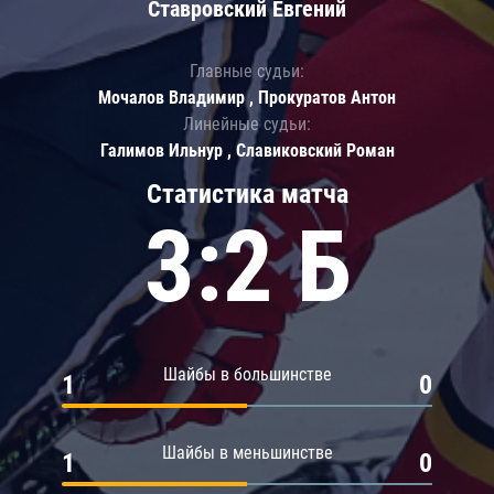
Ставровский Евгений
Главные судьи:
Мочалов Владимир , Прокуратов Антон
Линейные судьи:
Галимов Ильнур , Славиковский Роман
Статистика матча
3:2 Б
Шайбы в большинстве
1
0
Шайбы в меньшинстве
1
0