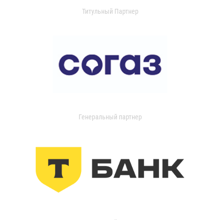
Титульный Партнер
Генеральный партнер