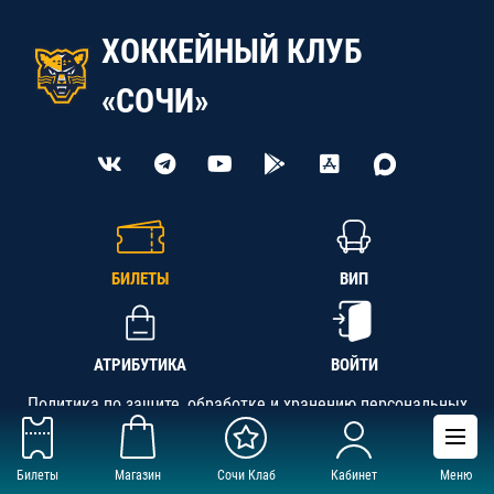
ХОККЕЙНЫЙ КЛУБ
«СОЧИ»
БИЛЕТЫ
ВИП
АТРИБУТИКА
ВОЙТИ
Политика по защите, обработке и хранению персональных
данных
Билеты
Магазин
Сочи Клаб
Кабинет
Меню
АНО «СК «Кубань-Регион», ОГРН 1142300002349,