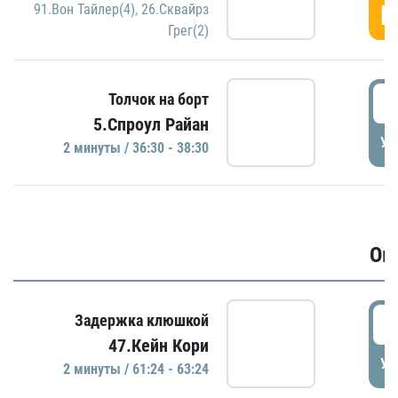
Г
91.Вон Тайлер(4)
,
26.Сквайрз
Грег(2)
3
Толчок на борт
5.Спроул Райан
УД
2 минуты / 36:30 - 38:30
Ов
6
Задержка клюшкой
47.Кейн Кори
УД
2 минуты / 61:24 - 63:24