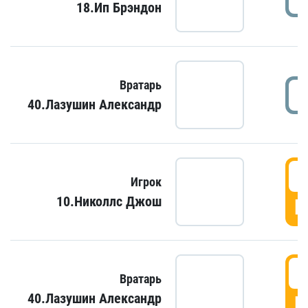
18.Ип Брэндон
Вратарь
40.Лазушин Александр
Игрок
10.Николлс Джош
Г
Вратарь
40.Лазушин Александр
Г