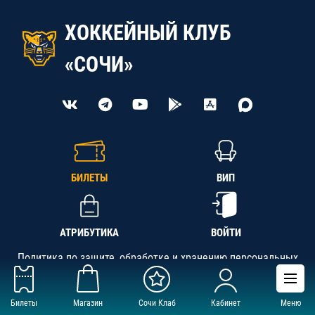
ХОККЕЙНЫЙ КЛУБ
«СОЧИ»
БИЛЕТЫ
ВИП
АТРИБУТИКА
ВОЙТИ
Политика по защите, обработке и хранению персональных
данных
Билеты
Магазин
Сочи Клаб
Кабинет
Меню
АНО «СК «Кубань-Регион», ОГРН 1142300002349,