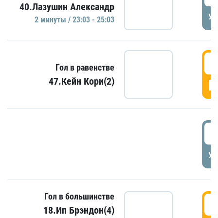
40.Лазушин Александр
УД
2 минуты / 23:03 - 25:03
2
Гол в равенстве
47.Кейн Кори(2)
Г
3
УД
Гол в большинстве
3
18.Ип Брэндон(4)