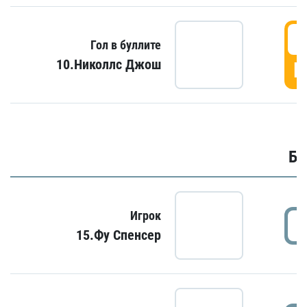
6
Гол в буллите
10.Николлс Джош
Г
Бу
Игрок
15.Фу Спенсер