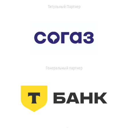
Титульный Партнер
Генеральный партнер