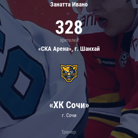
Занатта Иванo
328
зрителей
«СКА Арена», г. Шанхай
«ХК Сочи»
г. Сочи
Тренер: