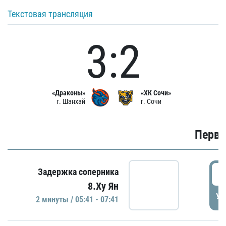
Текстовая трансляция
3:2
«Драконы»
«ХК Сочи»
г. Шанхай
г. Сочи
Первы
0
Задержка соперника
8.Ху Ян
УД
2 минуты / 05:41 - 07:41