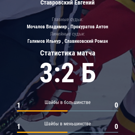
Ставровский Евгений
Главные судьи:
Мочалов Владимир , Прокуратов Антон
Линейные судьи:
Галимов Ильнур , Славиковский Роман
Статистика матча
3:2 Б
Шайбы в большинстве
1
0
Шайбы в меньшинстве
1
0