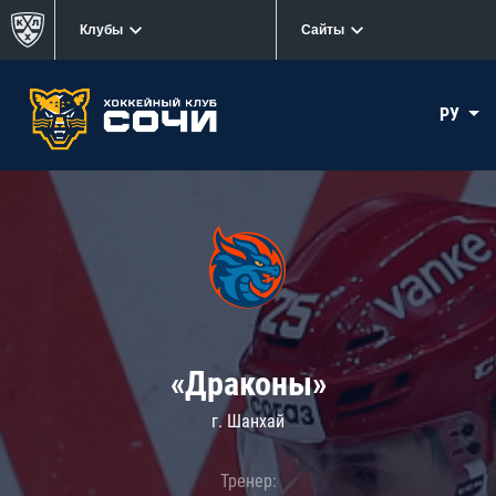
Клубы
Сайты
РУ
«Драконы»
г. Шанхай
Тренер: