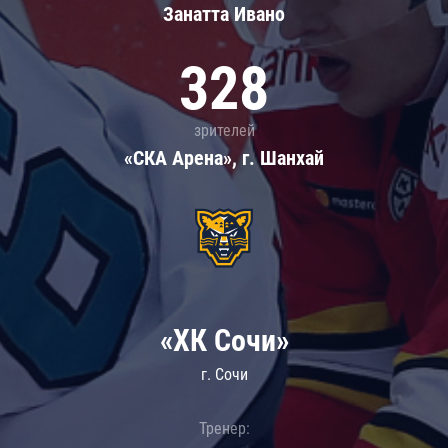
Занатта Иванo
328
зрителей
«СКА Арена», г. Шанхай
«ХК Сочи»
г. Сочи
Тренер: