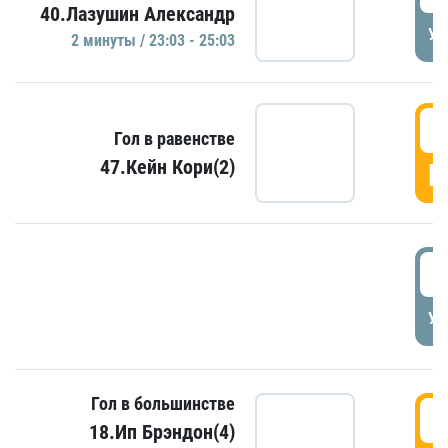
40.Лазушин Александр
УД
2 минуты / 23:03 - 25:03
2
Гол в равенстве
47.Кейн Кори(2)
Г
3
УД
Гол в большинстве
3
18.Ип Брэндон(4)