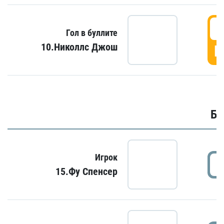
6
Гол в буллите
10.Николлс Джош
Г
Бу
Игрок
15.Фу Спенсер