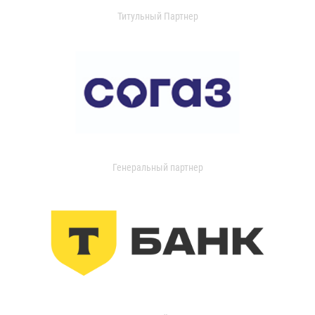
Титульный Партнер
Генеральный партнер