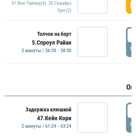
Г
91.Вон Тайлер(4)
,
26.Сквайрз
Грег(2)
3
Толчок на борт
5.Спроул Райан
УД
2 минуты / 36:30 - 38:30
Ов
6
Задержка клюшкой
47.Кейн Кори
УД
2 минуты / 61:24 - 63:24