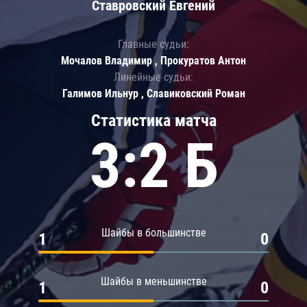
Ставровский Евгений
Главные судьи:
Мочалов Владимир , Прокуратов Антон
Линейные судьи:
Галимов Ильнур , Славиковский Роман
Статистика матча
3:2 Б
Шайбы в большинстве
1
0
Шайбы в меньшинстве
1
0