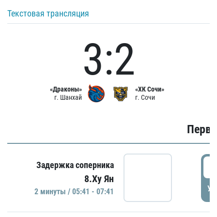
Текстовая трансляция
3:2
«Драконы»
«ХК Сочи»
г. Шанхай
г. Сочи
Первы
0
Задержка соперника
8.Ху Ян
УД
2 минуты / 05:41 - 07:41