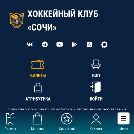
ХОККЕЙНЫЙ КЛУБ
«СОЧИ»
БИЛЕТЫ
ВИП
АТРИБУТИКА
ВОЙТИ
Политика по защите, обработке и хранению персональных
данных
Билеты
Магазин
Сочи Клаб
Кабинет
Меню
АНО «СК «Кубань-Регион», ОГРН 1142300002349,