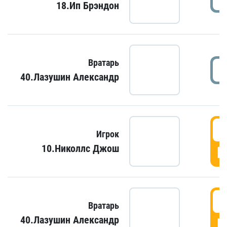
18.Ип Брэндон
Вратарь
40.Лазушин Александр
Игрок
10.Николлс Джош
Г
Вратарь
40.Лазушин Александр
Г