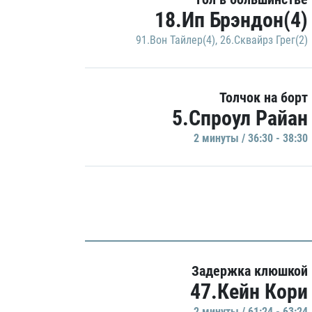
18.Ип Брэндон(4)
91.Вон Тайлер(4)
,
26.Сквайрз Грег(2)
Толчок на борт
5.Спроул Райан
2 минуты / 36:30 - 38:30
Задержка клюшкой
47.Кейн Кори
2 минуты / 61:24 - 63:24