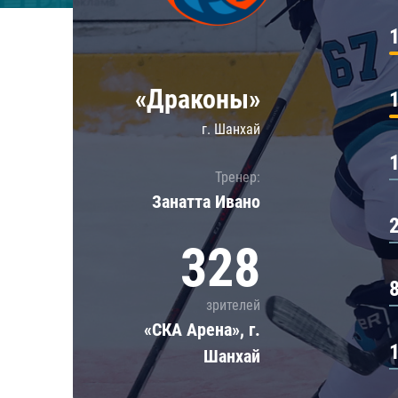
Локомотив
Северсталь
ЦСКА
«Драконы»
Шанхайские Драконы
г. Шанхай
Тренер:
Занатта Иванo
328
зрителей
«СКА Арена», г.
Шанхай