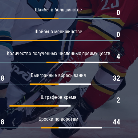
Амур
Шайбы в большинстве
1
0
Барыс
Салават Юлаев
Шайбы в меньшинстве
1
0
Сибирь
Количество полученных численных преимуществ
1
4
Выигранные вбрасывания
28
32
Штрафное время
8
2
Броски по воротам
18
44