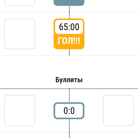
65:00
ГОЛ!!!
Буллиты
0:0