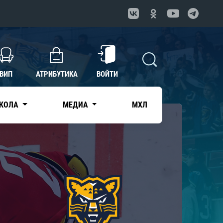
ВИП
АТРИБУТИКА
ВОЙТИ
КОЛА
МЕДИА
МХЛ