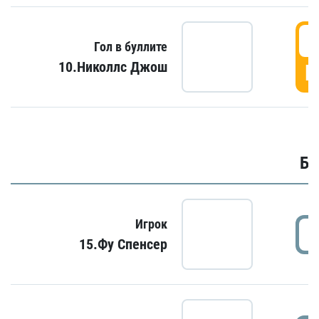
6
Гол в буллите
10.Николлс Джош
Г
Бу
Игрок
15.Фу Спенсер