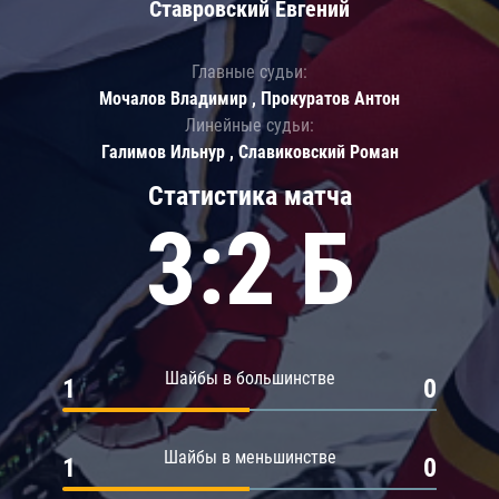
Ставровский Евгений
Главные судьи:
Мочалов Владимир , Прокуратов Антон
Линейные судьи:
Галимов Ильнур , Славиковский Роман
Статистика матча
3:2 Б
Шайбы в большинстве
1
0
Шайбы в меньшинстве
1
0