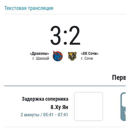
Текстовая трансляция
3:2
«Драконы»
«ХК Сочи»
г. Шанхай
г. Сочи
Первы
0
Задержка соперника
8.Ху Ян
УД
2 минуты / 05:41 - 07:41