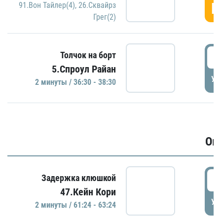
Г
91.Вон Тайлер(4)
,
26.Сквайрз
Грег(2)
3
Толчок на борт
5.Спроул Райан
УД
2 минуты / 36:30 - 38:30
Ов
6
Задержка клюшкой
47.Кейн Кори
УД
2 минуты / 61:24 - 63:24