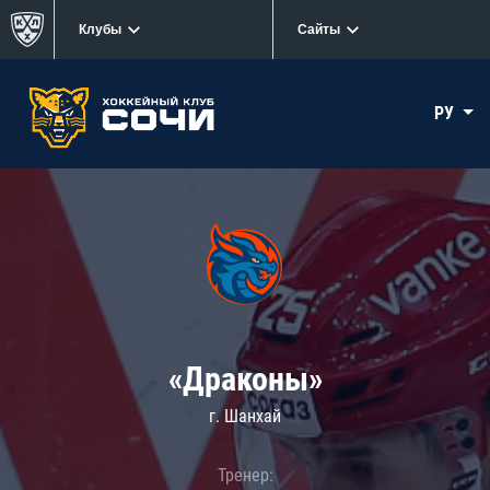
Клубы
Сайты
РУ
«Драконы»
г. Шанхай
Тренер: