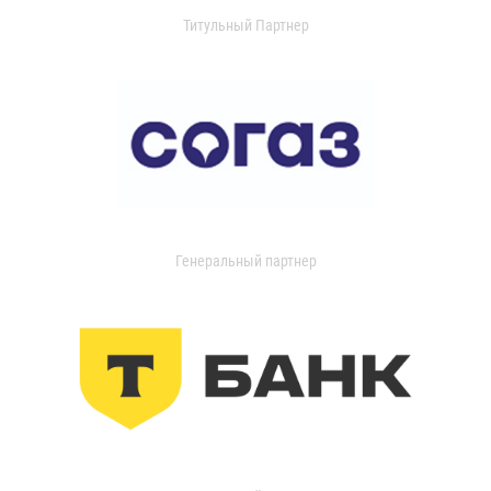
Титульный Партнер
Генеральный партнер