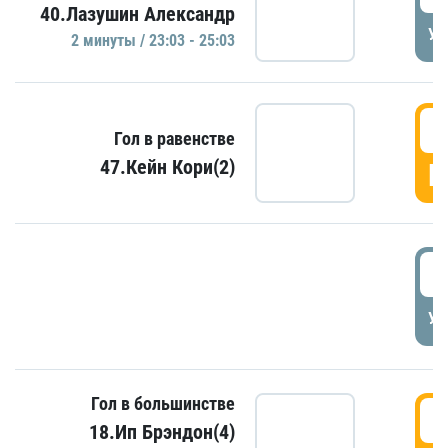
40.Лазушин Александр
УД
2 минуты / 23:03 - 25:03
2
Гол в равенстве
47.Кейн Кори(2)
Г
3
УД
Гол в большинстве
3
18.Ип Брэндон(4)