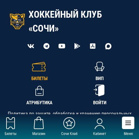
ХОККЕЙНЫЙ КЛУБ
«СОЧИ»
БИЛЕТЫ
ВИП
АТРИБУТИКА
ВОЙТИ
Политика по защите, обработке и хранению персональных
данных
Билеты
Магазин
Сочи Клаб
Кабинет
Меню
АНО «СК «Кубань-Регион», ОГРН 1142300002349,