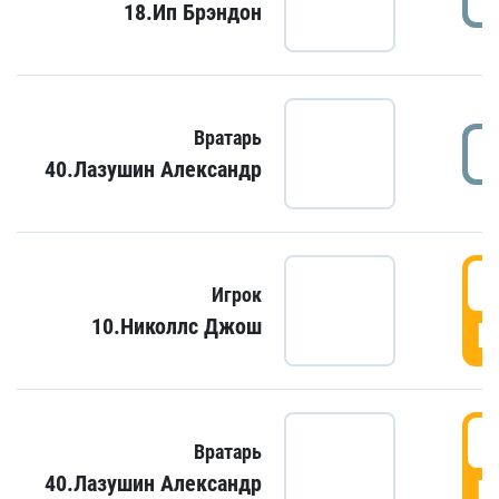
18.Ип Брэндон
Вратарь
40.Лазушин Александр
Игрок
10.Николлс Джош
Г
Вратарь
40.Лазушин Александр
Г