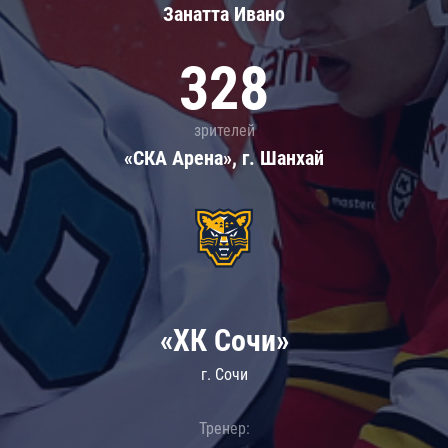
Занатта Иванo
328
зрителей
«СКА Арена», г. Шанхай
«ХК Сочи»
г. Сочи
Тренер: