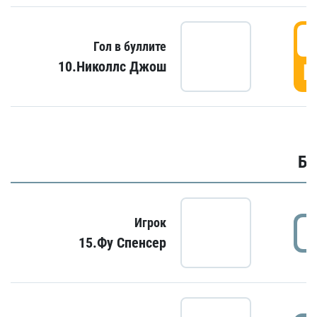
6
Гол в буллите
10.Николлс Джош
Г
Бу
Игрок
15.Фу Спенсер