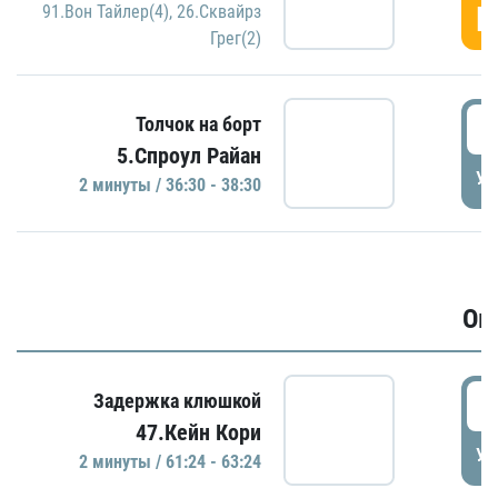
Г
91.Вон Тайлер(4)
,
26.Сквайрз
Грег(2)
3
Толчок на борт
5.Спроул Райан
УД
2 минуты / 36:30 - 38:30
Ов
6
Задержка клюшкой
47.Кейн Кори
УД
2 минуты / 61:24 - 63:24