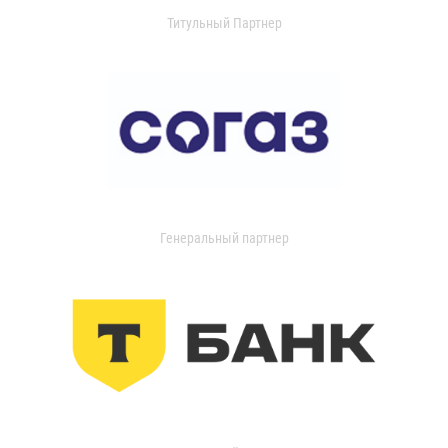
Титульный Партнер
Генеральный партнер