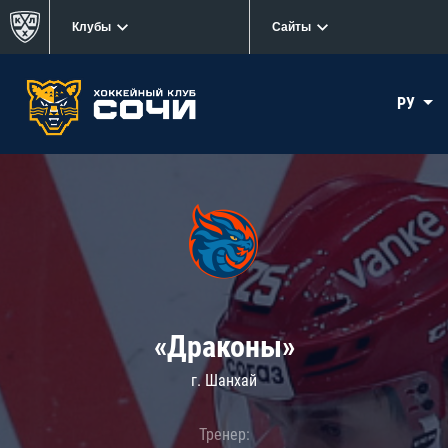
Клубы
Сайты
РУ
«Драконы»
г. Шанхай
Тренер: