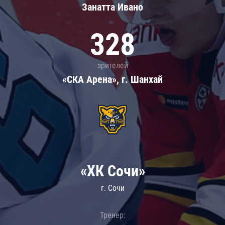
Занатта Иванo
328
зрителей
«СКА Арена», г. Шанхай
«ХК Сочи»
г. Сочи
Тренер: