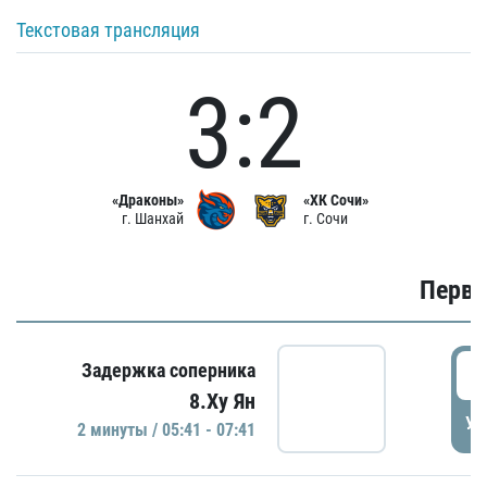
Текстовая трансляция
3:2
«Драконы»
«ХК Сочи»
г. Шанхай
г. Сочи
Первы
0
Задержка соперника
8.Ху Ян
УД
2 минуты / 05:41 - 07:41