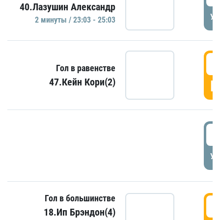
40.Лазушин Александр
УД
2 минуты / 23:03 - 25:03
2
Гол в равенстве
47.Кейн Кори(2)
Г
3
УД
Гол в большинстве
3
18.Ип Брэндон(4)