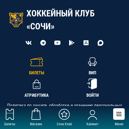
ХОККЕЙНЫЙ КЛУБ
«СОЧИ»
БИЛЕТЫ
ВИП
АТРИБУТИКА
ВОЙТИ
Политика по защите, обработке и хранению персональных
данных
Билеты
Магазин
Сочи Клаб
Кабинет
Меню
АНО «СК «Кубань-Регион», ОГРН 1142300002349,