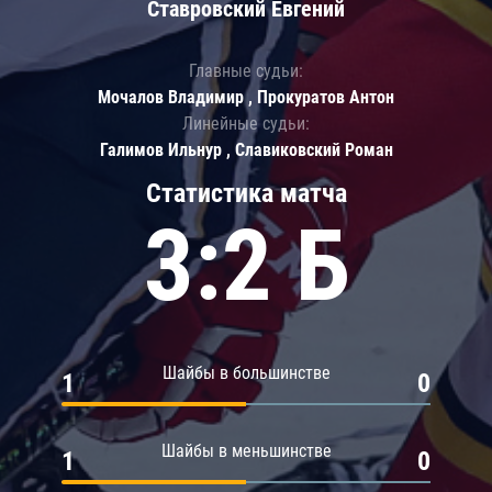
Ставровский Евгений
Главные судьи:
Мочалов Владимир , Прокуратов Антон
Линейные судьи:
Галимов Ильнур , Славиковский Роман
Статистика матча
3:2 Б
Шайбы в большинстве
1
0
Шайбы в меньшинстве
1
0