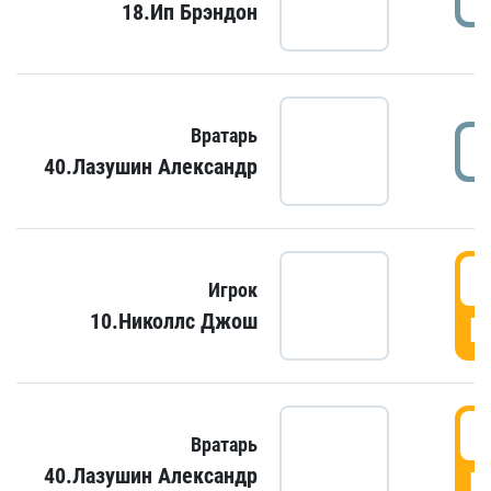
18.Ип Брэндон
Вратарь
40.Лазушин Александр
Игрок
10.Николлс Джош
Г
Вратарь
40.Лазушин Александр
Г