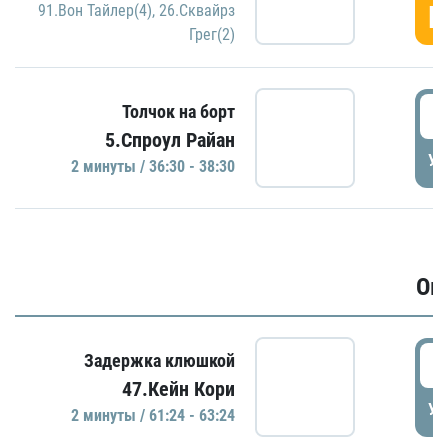
Г
91.Вон Тайлер(4)
,
26.Сквайрз
Грег(2)
3
Толчок на борт
5.Спроул Райан
УД
2 минуты / 36:30 - 38:30
Ов
6
Задержка клюшкой
47.Кейн Кори
УД
2 минуты / 61:24 - 63:24