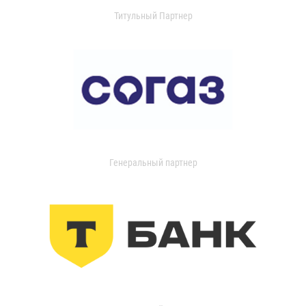
Титульный Партнер
Генеральный партнер