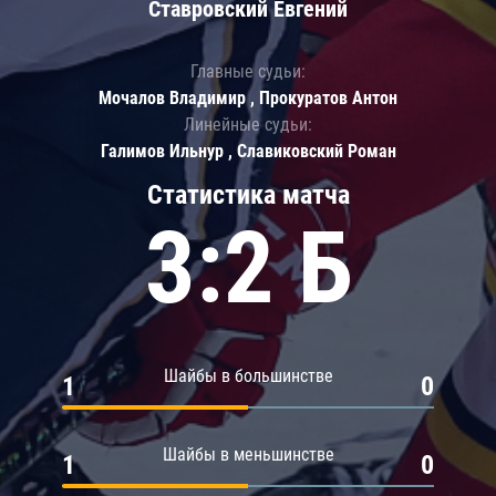
Ставровский Евгений
Главные судьи:
Мочалов Владимир , Прокуратов Антон
Линейные судьи:
Галимов Ильнур , Славиковский Роман
Статистика матча
3:2 Б
Шайбы в большинстве
1
0
Шайбы в меньшинстве
1
0