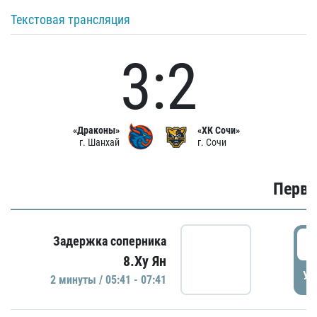
Текстовая трансляция
3:2
«Драконы»
«ХК Сочи»
г. Шанхай
г. Сочи
Первы
0
Задержка соперника
8.Ху Ян
УД
2 минуты / 05:41 - 07:41