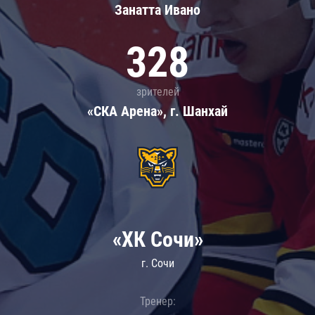
Занатта Иванo
328
зрителей
«СКА Арена», г. Шанхай
«ХК Сочи»
г. Сочи
Тренер: