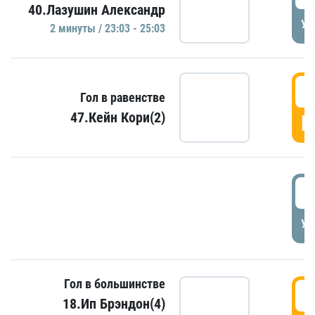
40.Лазушин Александр
УД
2 минуты / 23:03 - 25:03
2
Гол в равенстве
47.Кейн Кори(2)
Г
3
УД
Гол в большинстве
3
18.Ип Брэндон(4)