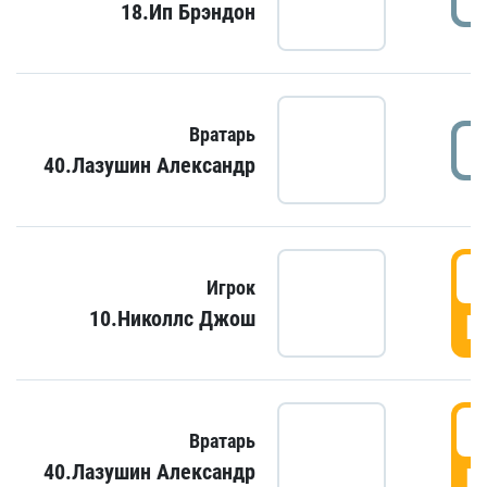
18.Ип Брэндон
Вратарь
40.Лазушин Александр
Игрок
10.Николлс Джош
Г
Вратарь
40.Лазушин Александр
Г