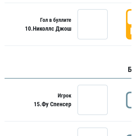
6
Гол в буллите
10.Николлс Джош
Г
Бу
Игрок
15.Фу Спенсер