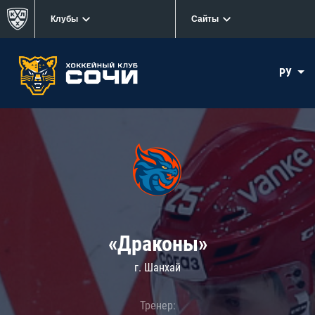
Клубы
Сайты
РУ
«Драконы»
г. Шанхай
Тренер: