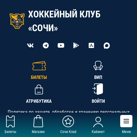
ХОККЕЙНЫЙ КЛУБ
«СОЧИ»
БИЛЕТЫ
ВИП
АТРИБУТИКА
ВОЙТИ
Политика по защите, обработке и хранению персональных
данных
Билеты
Магазин
Сочи Клаб
Кабинет
Меню
АНО «СК «Кубань-Регион», ОГРН 1142300002349,