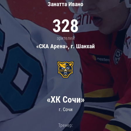
Занатта Иванo
328
зрителей
«СКА Арена», г. Шанхай
«ХК Сочи»
г. Сочи
Тренер: