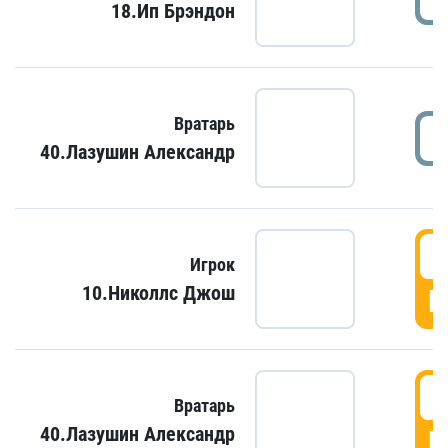
18.Ип Брэндон
Вратарь
40.Лазушин Александр
Игрок
10.Николлс Джош
Г
Вратарь
40.Лазушин Александр
Г