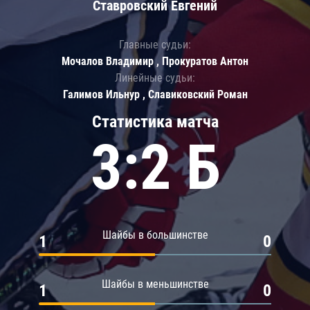
Ставровский Евгений
Главные судьи:
Мочалов Владимир , Прокуратов Антон
Линейные судьи:
Галимов Ильнур , Славиковский Роман
Статистика матча
3:2 Б
Шайбы в большинстве
1
0
Шайбы в меньшинстве
1
0