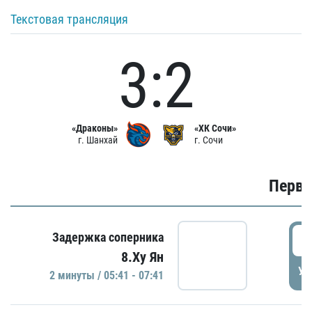
Текстовая трансляция
3:2
«Драконы»
«ХК Сочи»
г. Шанхай
г. Сочи
Первы
0
Задержка соперника
8.Ху Ян
УД
2 минуты / 05:41 - 07:41