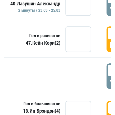
40.Лазушин Александр
УД
2 минуты / 23:03 - 25:03
2
Гол в равенстве
47.Кейн Кори(2)
Г
3
УД
Гол в большинстве
3
18.Ип Брэндон(4)