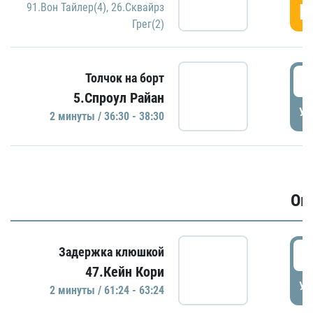
Г
91.Вон Тайлер(4)
,
26.Сквайрз
Грег(2)
3
Толчок на борт
5.Спроул Райан
УД
2 минуты / 36:30 - 38:30
Ов
6
Задержка клюшкой
47.Кейн Кори
УД
2 минуты / 61:24 - 63:24