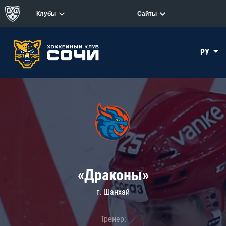
Клубы
Сайты
РУ
«Драконы»
г. Шанхай
Тренер: