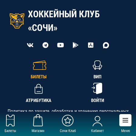
ХОККЕЙНЫЙ КЛУБ
«СОЧИ»
БИЛЕТЫ
ВИП
АТРИБУТИКА
ВОЙТИ
Политика по защите, обработке и хранению персональных
данных
Билеты
Магазин
Сочи Клаб
Кабинет
Меню
АНО «СК «Кубань-Регион», ОГРН 1142300002349,