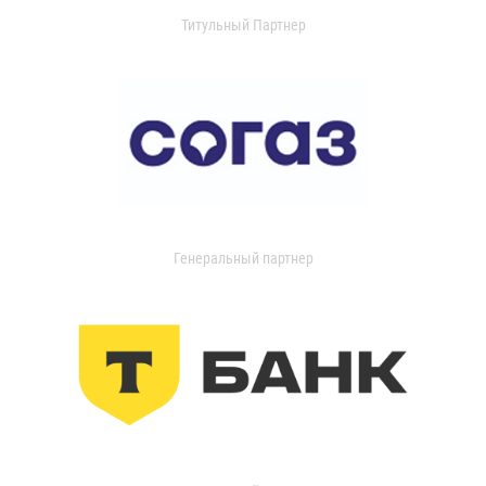
Титульный Партнер
Генеральный партнер