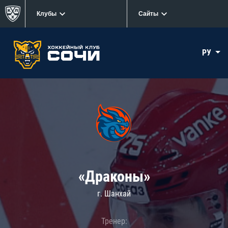
Клубы
Сайты
РУ
«Драконы»
г. Шанхай
Тренер: