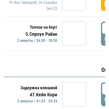
Г
91.Вон Тайлер(4)
,
26.Сквайрз
Грег(2)
3
Толчок на борт
5.Спроул Райан
УД
2 минуты / 36:30 - 38:30
Ов
6
Задержка клюшкой
47.Кейн Кори
УД
2 минуты / 61:24 - 63:24