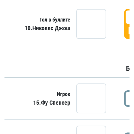
6
Гол в буллите
10.Николлс Джош
Г
Бу
Игрок
15.Фу Спенсер