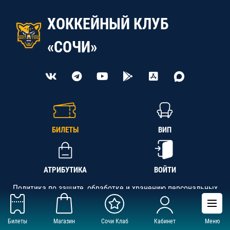
ХОККЕЙНЫЙ КЛУБ
«СОЧИ»
БИЛЕТЫ
ВИП
АТРИБУТИКА
ВОЙТИ
Политика по защите, обработке и хранению персональных
данных
Билеты
Магазин
Сочи Клаб
Кабинет
Меню
АНО «СК «Кубань-Регион», ОГРН 1142300002349,