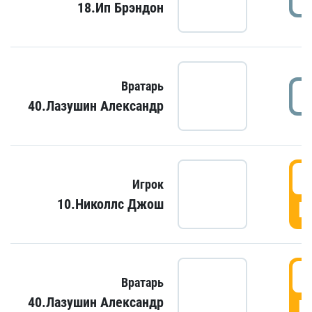
18.Ип Брэндон
Вратарь
40.Лазушин Александр
Игрок
10.Николлс Джош
Г
Вратарь
40.Лазушин Александр
Г