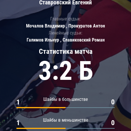
Ставровский Евгений
Главные судьи:
Мочалов Владимир , Прокуратов Антон
Линейные судьи:
Галимов Ильнур , Славиковский Роман
Статистика матча
3:2 Б
Шайбы в большинстве
1
0
Шайбы в меньшинстве
1
0