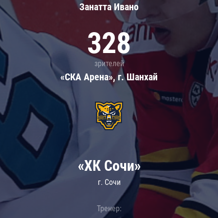
Занатта Иванo
328
зрителей
«СКА Арена», г. Шанхай
«ХК Сочи»
г. Сочи
Тренер: