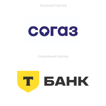
Титульный Партнер
Генеральный партнер