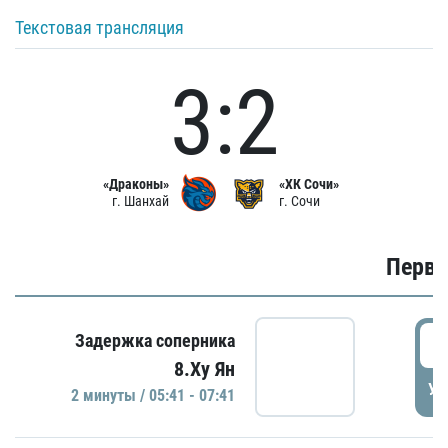
Текстовая трансляция
3:2
«Драконы»
«ХК Сочи»
г. Шанхай
г. Сочи
Первы
0
Задержка соперника
8.Ху Ян
УД
2 минуты / 05:41 - 07:41