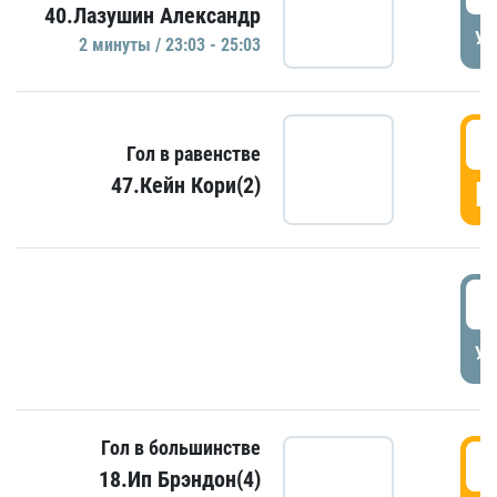
40.Лазушин Александр
УД
2 минуты / 23:03 - 25:03
2
Гол в равенстве
47.Кейн Кори(2)
Г
3
УД
Гол в большинстве
3
18.Ип Брэндон(4)