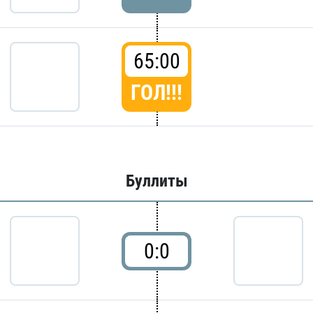
65:00
ГОЛ!!!
Буллиты
0:0