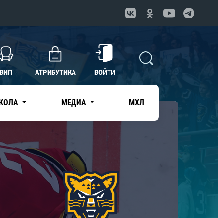
ВИП
АТРИБУТИКА
ВОЙТИ
КОЛА
МЕДИА
МХЛ