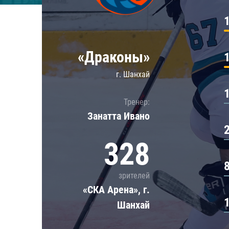
Локомотив
Северсталь
ЦСКА
«Драконы»
Шанхайские Драконы
г. Шанхай
Тренер:
Занатта Иванo
328
зрителей
«СКА Арена», г.
Шанхай