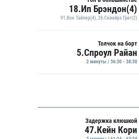
18.Ип Брэндон(4)
91.Вон Тайлер(4)
,
26.Сквайрз Грег(2)
Толчок на борт
5.Спроул Райан
2 минуты / 36:30 - 38:30
Задержка клюшкой
47.Кейн Кори
2 минуты / 61:24 - 63:24