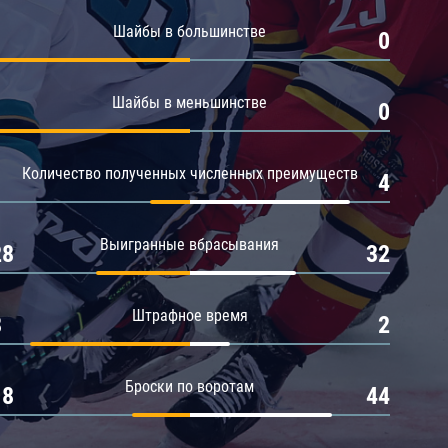
Амур
Шайбы в большинстве
1
0
Барыс
Салават Юлаев
Шайбы в меньшинстве
1
0
Сибирь
Количество полученных численных преимуществ
1
4
Выигранные вбрасывания
28
32
Штрафное время
8
2
Броски по воротам
18
44