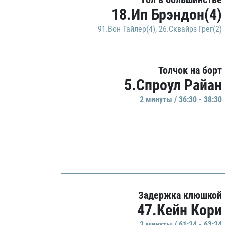
18.Ип Брэндон(4)
91.Вон Тайлер(4)
,
26.Сквайрз Грег(2)
Толчок на борт
5.Спроул Райан
2 минуты / 36:30 - 38:30
Задержка клюшкой
47.Кейн Кори
2 минуты / 61:24 - 63:24