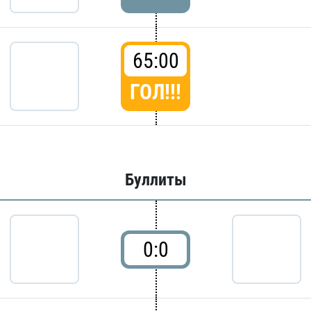
65:00
ГОЛ!!!
Буллиты
0:0