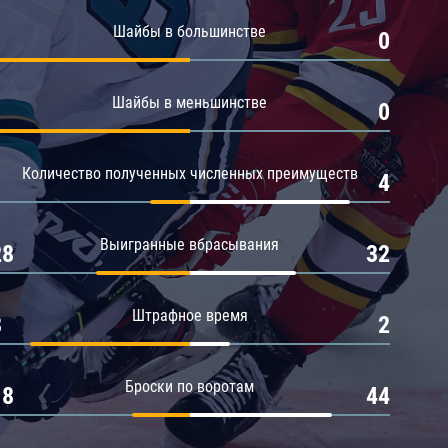
Амур
Шайбы в большинстве
1
0
Барыс
Салават Юлаев
Шайбы в меньшинстве
1
0
Сибирь
Количество полученных численных преимуществ
1
4
Выигранные вбрасывания
28
32
Штрафное время
8
2
Броски по воротам
18
44