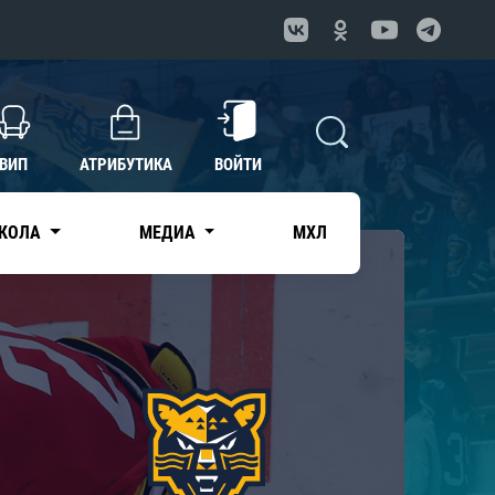
ВИП
АТРИБУТИКА
ВОЙТИ
КОЛА
МЕДИА
МХЛ