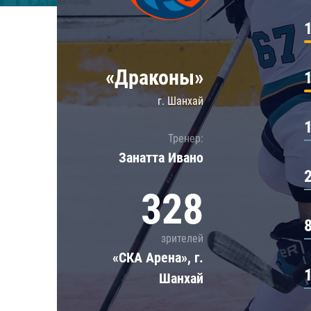
Локомотив
Северсталь
ЦСКА
«Драконы»
Шанхайские Драконы
г. Шанхай
Тренер:
Занатта Иванo
328
зрителей
«СКА Арена», г.
Шанхай