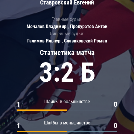
Ставровский Евгений
Главные судьи:
Мочалов Владимир , Прокуратов Антон
Линейные судьи:
Галимов Ильнур , Славиковский Роман
Статистика матча
3:2 Б
Шайбы в большинстве
1
0
Шайбы в меньшинстве
1
0