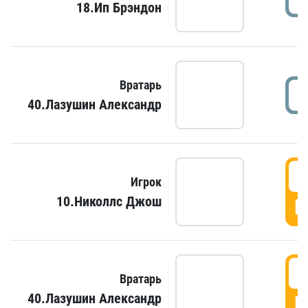
18.Ип Брэндон
Вратарь
40.Лазушин Александр
Игрок
10.Николлс Джош
Г
Вратарь
40.Лазушин Александр
Г