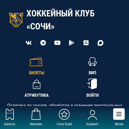
ХОККЕЙНЫЙ КЛУБ
«СОЧИ»
БИЛЕТЫ
ВИП
АТРИБУТИКА
ВОЙТИ
Политика по защите, обработке и хранению персональных
данных
Билеты
Магазин
Сочи Клаб
Кабинет
Меню
АНО «СК «Кубань-Регион», ОГРН 1142300002349,