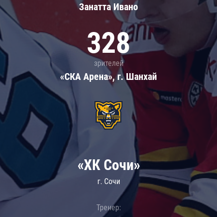
Занатта Иванo
328
зрителей
«СКА Арена», г. Шанхай
«ХК Сочи»
г. Сочи
Тренер: