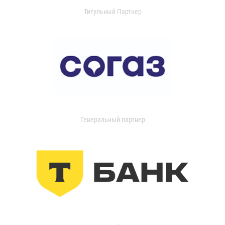
Титульный Партнер
Генеральный партнер