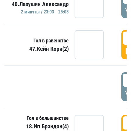
40.Лазушин Александр
УД
2 минуты / 23:03 - 25:03
2
Гол в равенстве
47.Кейн Кори(2)
Г
3
УД
Гол в большинстве
3
18.Ип Брэндон(4)