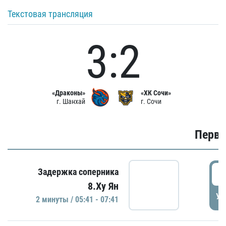
Текстовая трансляция
3:2
«Драконы»
«ХК Сочи»
г. Шанхай
г. Сочи
Первы
0
Задержка соперника
8.Ху Ян
УД
2 минуты / 05:41 - 07:41