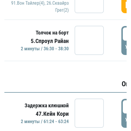
Г
91.Вон Тайлер(4)
,
26.Сквайрз
Грег(2)
3
Толчок на борт
5.Спроул Райан
УД
2 минуты / 36:30 - 38:30
Ов
6
Задержка клюшкой
47.Кейн Кори
УД
2 минуты / 61:24 - 63:24