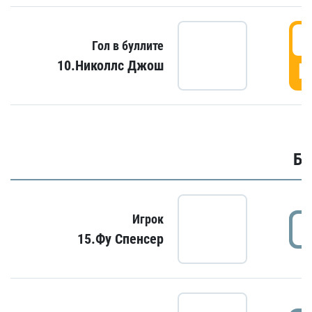
6
Гол в буллите
10.Николлс Джош
Г
Бу
Игрок
15.Фу Спенсер