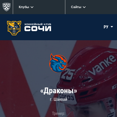
Клубы
Сайты
РУ
«Драконы»
г. Шанхай
Тренер: