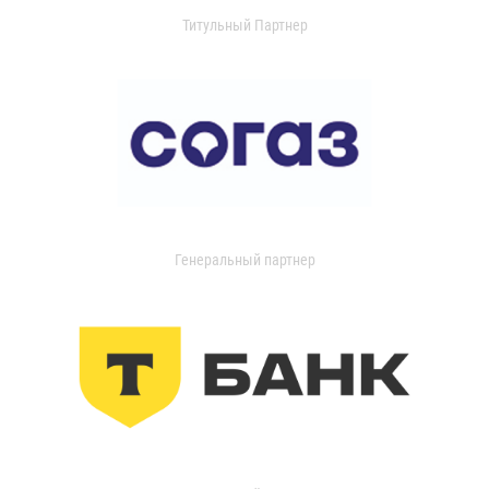
Титульный Партнер
Генеральный партнер