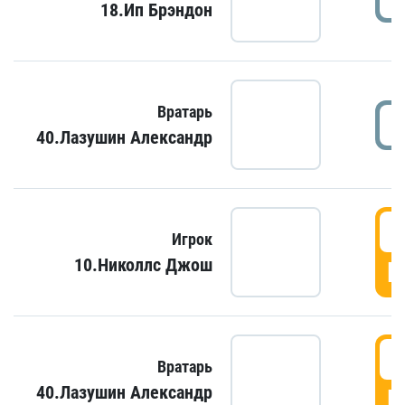
18.Ип Брэндон
Вратарь
40.Лазушин Александр
Игрок
10.Николлс Джош
Г
Вратарь
40.Лазушин Александр
Г