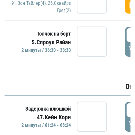
Г
91.Вон Тайлер(4)
,
26.Сквайрз
Грег(2)
3
Толчок на борт
5.Спроул Райан
УД
2 минуты / 36:30 - 38:30
Ов
6
Задержка клюшкой
47.Кейн Кори
УД
2 минуты / 61:24 - 63:24