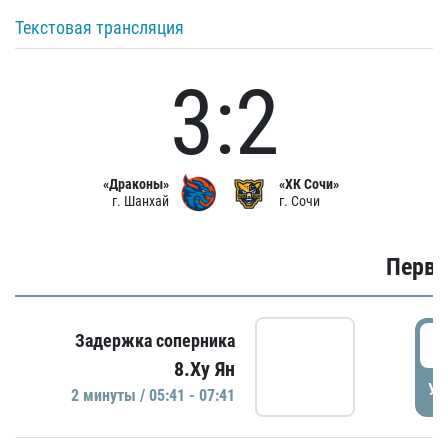
Текстовая трансляция
3:2
«Драконы»
«ХК Сочи»
г. Шанхай
г. Сочи
Первы
0
Задержка соперника
8.Ху Ян
УД
2 минуты / 05:41 - 07:41