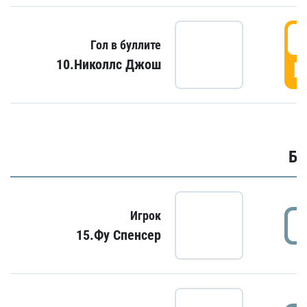
6
Гол в буллите
10.Николлс Джош
Г
Бу
Игрок
15.Фу Спенсер