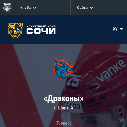
Клубы
Сайты
РУ
«Драконы»
г. Шанхай
Тренер: