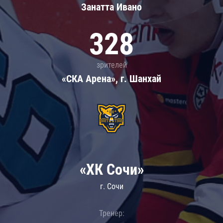
Занатта Иванo
328
зрителей
«СКА Арена», г. Шанхай
«ХК Сочи»
г. Сочи
Тренер: