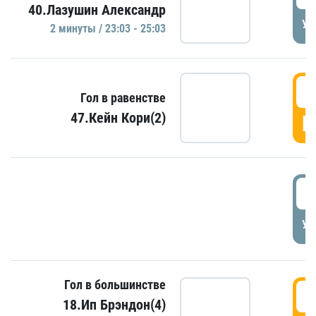
40.Лазушин Александр
УД
2 минуты / 23:03 - 25:03
2
Гол в равенстве
47.Кейн Кори(2)
Г
3
УД
Гол в большинстве
3
18.Ип Брэндон(4)