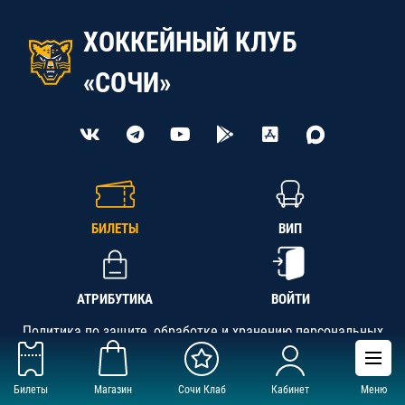
ХОККЕЙНЫЙ КЛУБ
«СОЧИ»
БИЛЕТЫ
ВИП
АТРИБУТИКА
ВОЙТИ
Политика по защите, обработке и хранению персональных
данных
Билеты
Магазин
Сочи Клаб
Кабинет
Меню
АНО «СК «Кубань-Регион», ОГРН 1142300002349,