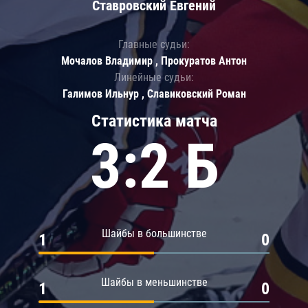
Ставровский Евгений
Главные судьи:
Мочалов Владимир , Прокуратов Антон
Линейные судьи:
Галимов Ильнур , Славиковский Роман
Статистика матча
3:2 Б
Шайбы в большинстве
1
0
Шайбы в меньшинстве
1
0