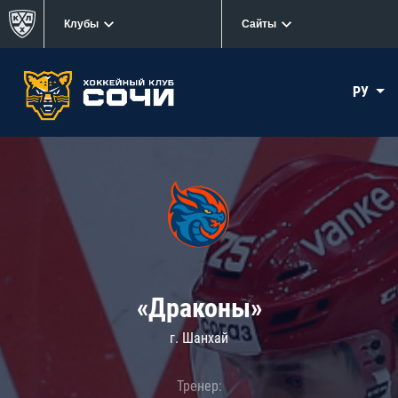
Клубы
Сайты
РУ
«Драконы»
г. Шанхай
Тренер: