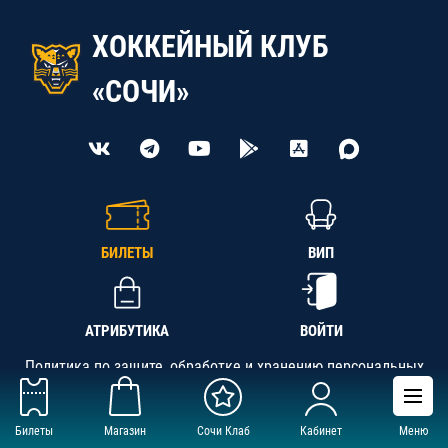
ХОККЕЙНЫЙ КЛУБ
«СОЧИ»
БИЛЕТЫ
ВИП
АТРИБУТИКА
ВОЙТИ
Политика по защите, обработке и хранению персональных
данных
Билеты
Магазин
Сочи Клаб
Кабинет
Меню
АНО «СК «Кубань-Регион», ОГРН 1142300002349,