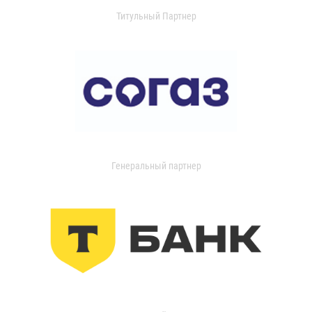
Титульный Партнер
Генеральный партнер