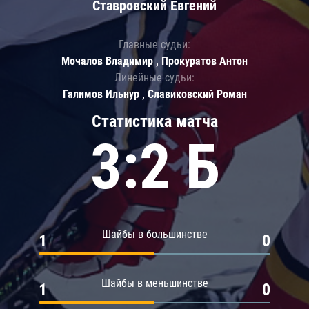
Ставровский Евгений
Главные судьи:
Мочалов Владимир , Прокуратов Антон
Линейные судьи:
Галимов Ильнур , Славиковский Роман
Статистика матча
3:2 Б
Шайбы в большинстве
1
0
Шайбы в меньшинстве
1
0