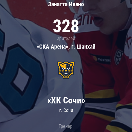
Занатта Иванo
328
зрителей
«СКА Арена», г. Шанхай
«ХК Сочи»
г. Сочи
Тренер: