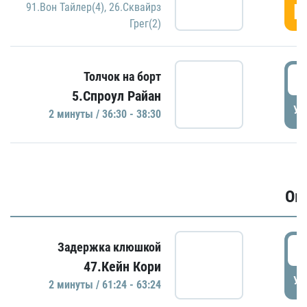
Г
91.Вон Тайлер(4)
,
26.Сквайрз
Грег(2)
3
Толчок на борт
5.Спроул Райан
УД
2 минуты / 36:30 - 38:30
Ов
6
Задержка клюшкой
47.Кейн Кори
УД
2 минуты / 61:24 - 63:24