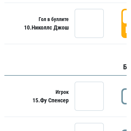
6
Гол в буллите
10.Николлс Джош
Г
Бу
Игрок
15.Фу Спенсер