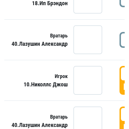
18.Ип Брэндон
Вратарь
40.Лазушин Александр
Игрок
10.Николлс Джош
Г
Вратарь
40.Лазушин Александр
Г