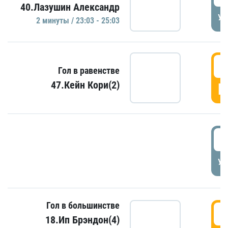
40.Лазушин Александр
УД
2 минуты / 23:03 - 25:03
2
Гол в равенстве
47.Кейн Кори(2)
Г
3
УД
Гол в большинстве
3
18.Ип Брэндон(4)