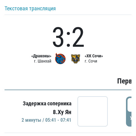
Текстовая трансляция
3:2
«Драконы»
«ХК Сочи»
г. Шанхай
г. Сочи
Первы
0
Задержка соперника
8.Ху Ян
УД
2 минуты / 05:41 - 07:41